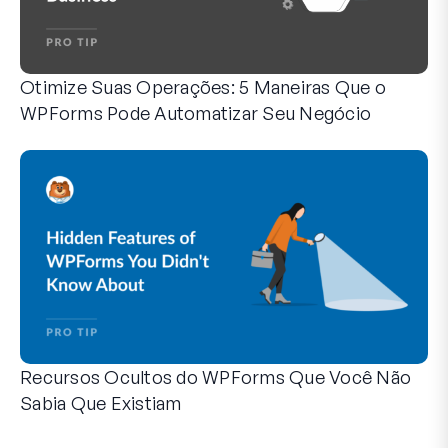
Otimize Suas Operações: 5 Maneiras Que o
WPForms Pode Automatizar Seu Negócio
O WPForms pode ajudar você a eliminar as etapas manuais
Recursos Ocultos do WPForms Que Você Não
Sabia Que Existiam
Descubra o poder oculto do WPForms com esses recursos me
Seja você um usuário experiente do WPForms ou apenas com