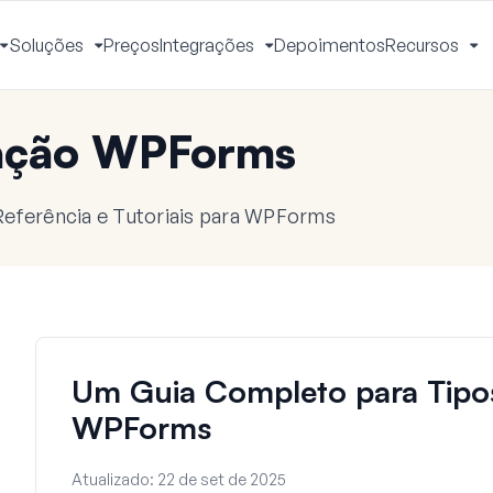
Soluções
Preços
Integrações
Depoimentos
Recursos
Alternar
Alternar
Alternar
Al
Menu
Menu
Menu
M
ação WPForms
eferência e Tutoriais para WPForms
Um Guia Completo para Tipo
WPForms
Atualizado:
22 de set de 2025