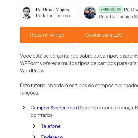
Por
Umair Majeed
Por
Da
REVISADO
Redator Técnico
Redator Técnico S
Resumir Artigo
Copiar para LLM
Você está se perguntando sobre os campos disponí
WPForms oferece muitos tipos de campos para criar
WordPress.
Este tutorial abordará os tipos de campos avançado
funções.
Campos Avançados
(Disponível com a licença B
contrário)
Telefone
Endereço