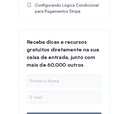
Configurando Lógica Condicional
para Pagamentos Stripe
Receba dicas e recursos
gratuitos diretamente na sua
caixa de entrada, junto com
mais de 60.000 outros
N
o
m
e
E
-
m
a
i