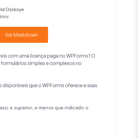
vid Ozokoye
ênior
Ver Markdown
veis com uma licença paga no WPForms? O
 formulários simples e complexos no
s disponíveis que o WPForms oferece e suas
asic e superior, a menos que indicado o