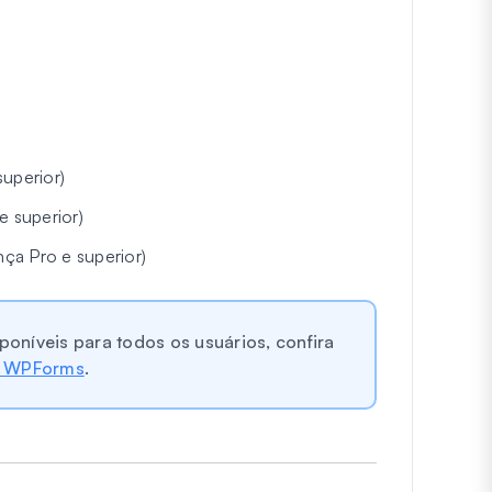
superior)
e superior)
nça Pro e superior)
oníveis para todos os usuários, confira
o WPForms
.