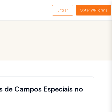
Entrar
Obter WPForms
ternar
enu
s de Campos Especiais no