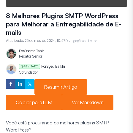
8 Melhores Plugins SMTP WordPress
para Melhorar a Entregabilidade de E-
mails
Atualizado:
25 de mar. de 2024, 10:57
Divulgação do Leitor
Por
Osama Tahir
Redator Sênior
Por
Syed Balkhi
REVISADO
Cofundador
Resumir Artigo
Copiar para LLM
Ver Markdown
Você está procurando os melhores plugins SMTP
WordPress?