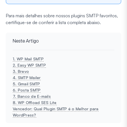
Para mais detalhes sobre nossos plugins SMTP favoritos,
certifique-se de conferir a lista completa abaixo.
Neste Artigo
1. WP Mail SMTP
2. Easy WP SMTP
3. Brevo
4. SMTP Mailer
5. Gmail SMTP
6. Posta SMTP
7. Banco de E-mails
8. WP Offload SES Lite
Vencedor: Qual Plugin SMTP é o Melhor para
WordPress?