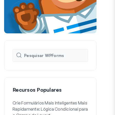
Recursos Populares
Crie Formulários Mais Inteligentes Mais
Como Criar 
Rapidamente: Lógica Condicional para
de Usuário 