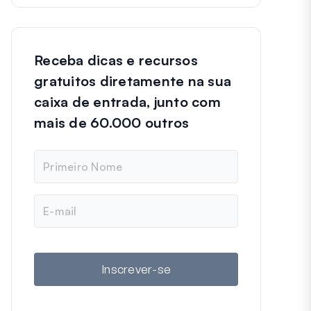
Receba dicas e recursos
gratuitos diretamente na sua
caixa de entrada, junto com
mais de 60.000 outros
N
o
m
e
E
-
m
a
i
l
Inscrever-se