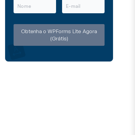
N
E
o
-
m
m
e
a
i
l
Obtenha o WPForms Lite Agora
(Grátis)