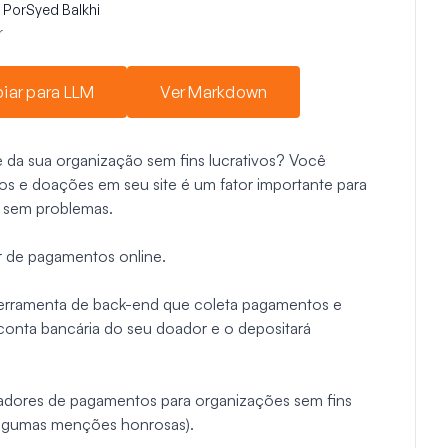
Por
Syed Balkhi
r
iar para LLM
Ver Markdown
e da sua organização sem fins lucrativos? Você
os e doações em seu site é um fator importante para
r sem problemas.
 de pagamentos online.
erramenta de back-end que coleta pagamentos e
 conta bancária do seu doador e o depositará
adores de pagamentos para organizações sem fins
algumas menções honrosas).