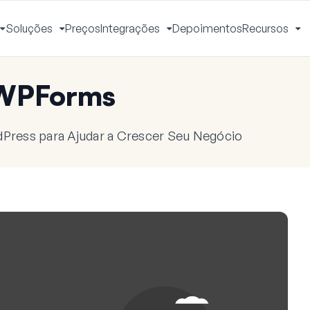
Soluções
Preços
Integrações
Depoimentos
Recursos
Alternar
Alternar
Alternar
Al
Menu
Menu
Menu
M
 WPForms
dPress para Ajudar a Crescer Seu Negócio