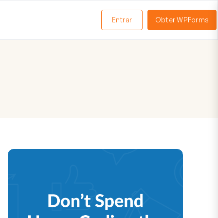
Entrar
Obter WPForms
ternar
enu