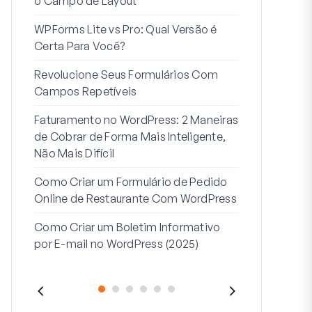
o Campo de Layout
Integração
WPForms Lite vs Pro: Qual Versão é
Conecte Se
Certa Para Você?
7 Melhores 
Revolucione Seus Formulários Com
Formulários
Campos Repetíveis
Como Inicia
Faturamento no WordPress: 2 Maneiras
Fim
de Cobrar de Forma Mais Inteligente,
Como Criar u
Não Mais Difícil
Etapas no W
Como Criar um Formulário de Pedido
Linha de End
Online de Restaurante Com WordPress
Endereço 2:
Como Criar um Boletim Informativo
(+EXEMPLO
por E-mail no WordPress (2025)