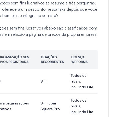
es sem fins lucrativos se resume a três perguntas.
r oferecerá um desconto nessa taxa depois que você
o bem ela se integra ao seu site?
es sem fins lucrativos abaixo são classificados com
adas em relação à página de preços da própria empresa
 ORGANIZAÇÃO SEM
DOAÇÕES
LICENÇA
TIVOS REGISTRADA
RECORRENTES
WPFORMS
Todos os
¢
Sim
níveis,
incluindo Lite
Todos os
ara organizações
Sim, com
níveis,
rativos
Square Pro
incluindo Lite