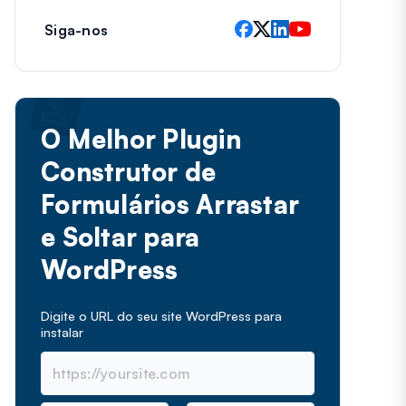
Siga-nos
O Melhor Plugin
Construtor de
Formulários Arrastar
e Soltar para
WordPress
Digite o URL do seu site WordPress para
instalar