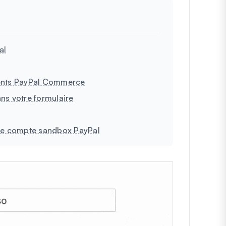
al
ements PayPal Commerce
s votre formulaire
otre compte sandbox PayPal