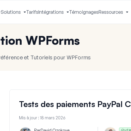
Solutions
Tarifs
Intégrations
Témoignages
Ressources
Activer
Activer
Activer
A
le
le
le
le
menu
menu
menu
m
tion WPForms
référence et Tutoriels pour WPForms
Tests des paiements PayPal
Mis à jour :
18 mars 2026
Par
David Ozokoye
VÉR