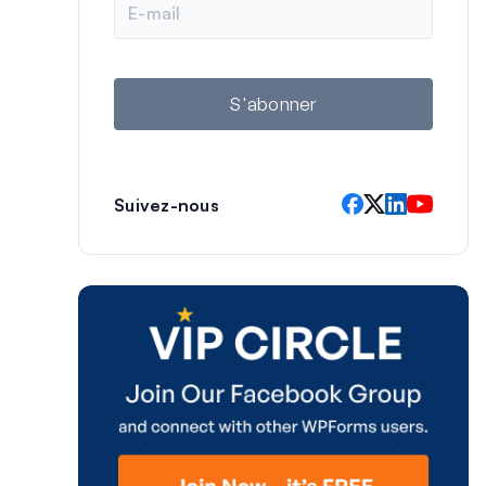
-
m
a
i
l
S'abonner
Suivez-nous