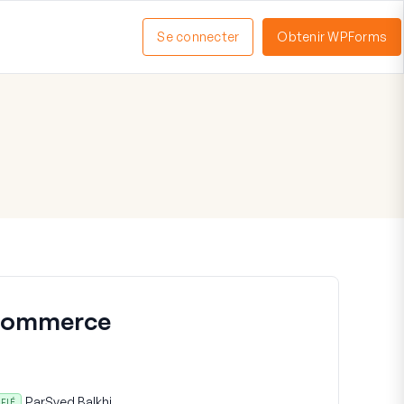
Se connecter
Obtenir WPForms
ctiver
enu
 Commerce
Par
Syed Balkhi
IFIÉ