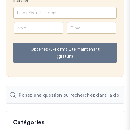
installer
N
E
o
-
m
m
a
Obtenez WPForms Lite maintenant
i
(gratuit)
l
Catégories