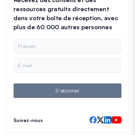
ressources gratuits directement
dans votre boîte de réception, avec
plus de 60 000 autres personnes
N
o
m
E
-
m
a
i
l
S'abonner
Suivez-nous