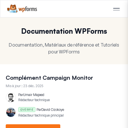
Documentation WPForms
Documentation, Matériaux de référence et Tutoriels
pour WPForms
Complément Campaign Monitor
Mis à jour :
23 déc. 2025
Par
Umair Majeed
Rédacteur technique
Par
David Ozokoye
VÉRIFIÉ
Rédacteur technique principal