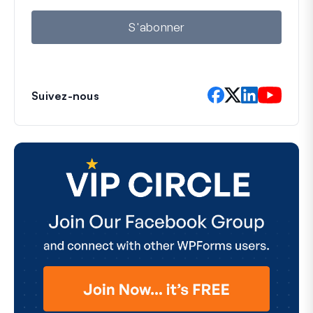
i
l
S'abonner
Suivez-nous