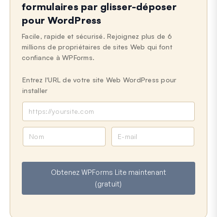
formulaires par glisser-déposer
pour WordPress
Facile, rapide et sécurisé. Rejoignez plus de 6
millions de propriétaires de sites Web qui font
confiance à WPForms.
Entrez l'URL de votre site Web WordPress pour
installer
N
E
o
-
m
m
a
Obtenez WPForms Lite maintenant
i
(gratuit)
l