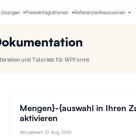
Lösungen
Preise
Integrationen
Referenzen
Ressourcen
Menü
Menü
Menü
Me
mschalten
umschalten
umschalten
um
okumentation
rialien und Tutorials für WPForms
Mengen}-{auswahl in Ihren Z
aktivieren
Aktualisiert:
27. Aug. 2024