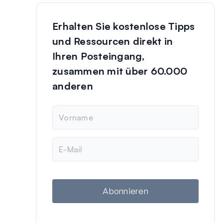
Erhalten Sie kostenlose Tipps
und Ressourcen direkt in
Ihren Posteingang,
zusammen mit über 60.000
anderen
N
a
m
e
E
-
M
a
i
l
Abonnieren