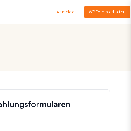
Anmelden
WPForms erhalten
nü
schalten
ahlungsformularen