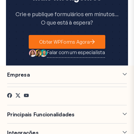
Crie e publique formulários em minutos...
O que está à espera?
Obter WPForms Agora
Falar com um especialista
Empresa
Carreiras
Afiliados
Testemunhos
Blog
Contacto
Divulgação FTC
Imprensa
Principais Funcionalidades
Construtor de Formulários
Formulários de Várias
Online
Páginas
Integrações