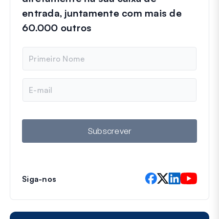
entrada, juntamente com mais de
60.000 outros
N
o
m
e
E
m
a
i
l
Subscrever
Siga-nos