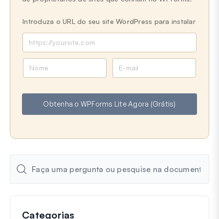
Introduza o URL do seu site WordPress para instalar
N
E
o
m
m
a
e
i
Obtenha o WPForms Lite Agora (Grátis)
l
Categorias