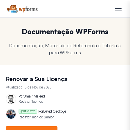
Documentação WPForms
Documentação, Materiais de Referência e Tutoriais
para WPForms
Renovar a Sua Licença
Atualizado:
3 de Nov de 2025
Por
Umair Majeed
Redator Técnico
Por
David Ozokoye
REVISTO
Redator Técnico Sénior