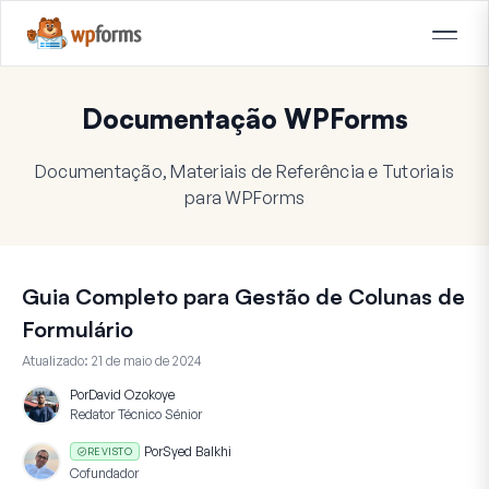
Documentação WPForms
Documentação, Materiais de Referência e Tutoriais
para WPForms
Guia Completo para Gestão de Colunas de
Formulário
Atualizado:
21 de maio de 2024
Por
David Ozokoye
Redator Técnico Sénior
Por
Syed Balkhi
REVISTO
Cofundador