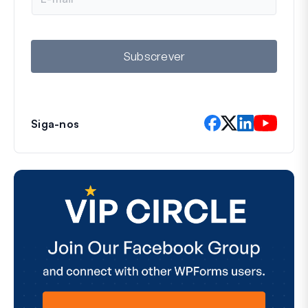
m
a
i
l
Subscrever
Siga-nos