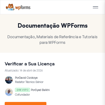
Documentação WPForms
Documentação, Materiais de Referência e Tutoriais
para WPForms
Verificar a Sua Licença
Atualizado:
14 de abril de 2026
Por
David Ozokoye
Redator Técnico Sénior
Por
Syed Balkhi
REVISTO
Cofundador