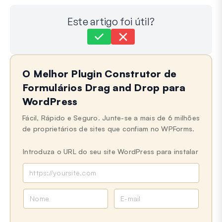
Este artigo foi útil?
Ainda preso?
Como podemos ajudar?
O Melhor Plugin Construtor de
Última Atualização em 14 de abril de 2026
Formulários Drag and Drop para
WordPress
Fácil, Rápido e Seguro. Junte-se a mais de 6 milhões
de proprietários de sites que confiam no WPForms.
Introduza o URL do seu site WordPress para instalar
N
E
o
m
m
a