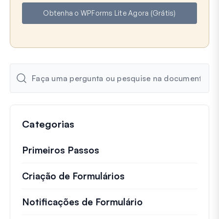
e
i
Obtenha o WPForms Lite Agora (Grátis)
l
Categorias
Primeiros Passos
Criação de Formulários
Notificações de Formulário