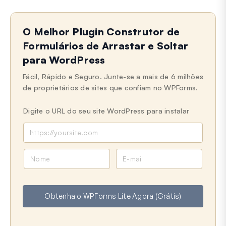
O Melhor Plugin Construtor de
Formulários de Arrastar e Soltar
para WordPress
Fácil, Rápido e Seguro. Junte-se a mais de 6 milhões
de proprietários de sites que confiam no WPForms.
Digite o URL do seu site WordPress para instalar
N
E
o
-
m
m
e
a
Obtenha o WPForms Lite Agora (Grátis)
i
l