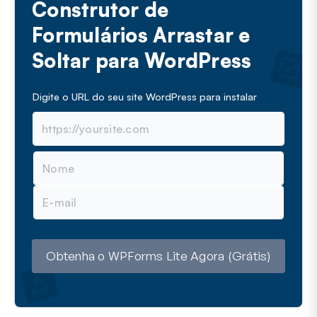
Construtor de
Formulários Arrastar e
Soltar para WordPress
Digite o URL do seu site WordPress para instalar
N
o
m
E
e
-
m
a
i
l
Obtenha o WPForms Lite Agora (Grátis)