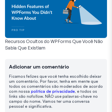
Recursos Ocultos do WPForms Que Você Não
Sabia Que Existiam
Descubra o poder oculto do WPForms com esses recursos me
Seja você um usuário experiente do WPForms ou apenas com
Adicionar um comentário
Ficamos felizes que você tenha escolhido deixar
um comentário. Por favor, tenha em mente que
todos os comentários são moderados de acordo
com nossa
política de privacidade
, e todos os
links são nofollow. NÃO use palavras-chave no
campo do nome. Vamos ter uma conversa
pessoal e significativa.