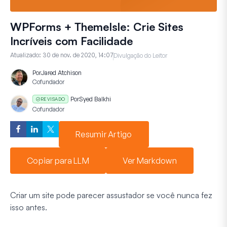
WPForms + ThemeIsle: Crie Sites
Incríveis com Facilidade
Atualizado:
30 de nov. de 2020, 14:07
Divulgação do Leitor
Por
Jared Atchison
Cofundador
Por
Syed Balkhi
REVISADO
Cofundador
Resumir Artigo
Copiar para LLM
Ver Markdown
Criar um site pode parecer assustador se você nunca fez
isso antes.