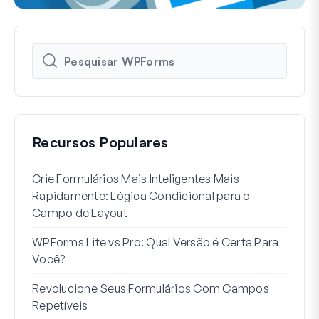
Recursos Populares
Crie Formulários Mais Inteligentes Mais
Como
Rapidamente: Lógica Condicional para o
Usuá
Campo de Layout
Int
WPForms Lite vs Pro: Qual Versão é Certa Para
Sem
Você?
7 Me
Revolucione Seus Formulários Com Campos
Lógi
Repetíveis
Como