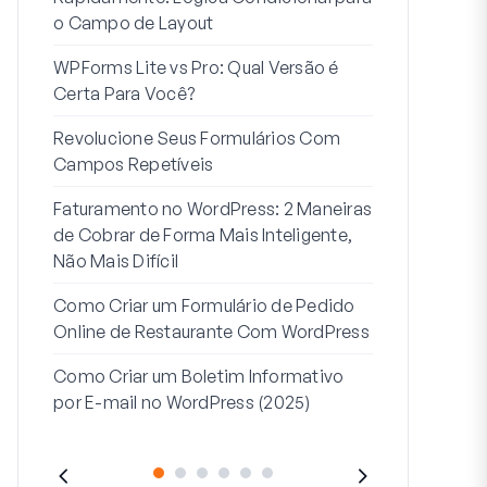
o Campo de Layout
Integração
WPForms Lite vs Pro: Qual Versão é
Conecte Se
Certa Para Você?
7 Melhores 
Revolucione Seus Formulários Com
Formulários
Campos Repetíveis
Como Inicia
Faturamento no WordPress: 2 Maneiras
Fim
de Cobrar de Forma Mais Inteligente,
Como Criar u
Não Mais Difícil
Etapas no W
Como Criar um Formulário de Pedido
Linha de End
Online de Restaurante Com WordPress
Endereço 2:
Como Criar um Boletim Informativo
(+EXEMPLO
por E-mail no WordPress (2025)