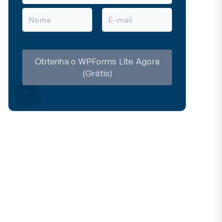
N
E
o
-
m
m
e
a
i
l
Obtenha o WPForms Lite Agora
(Grátis)