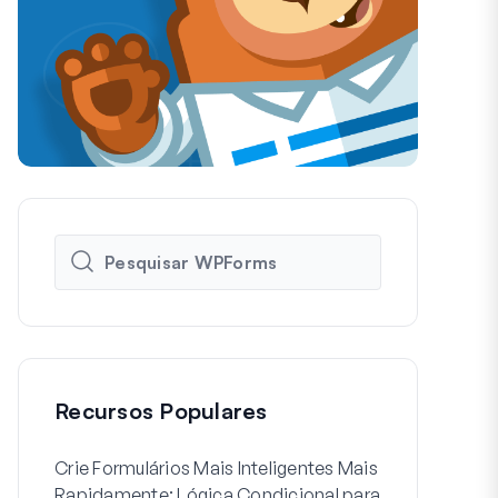
Recursos Populares
Crie Formulários Mais Inteligentes Mais
Como Criar 
Rapidamente: Lógica Condicional para
de Usuário 