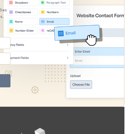
hões
s.