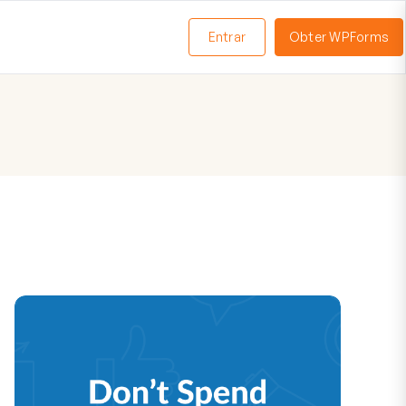
Entrar
Obter WPForms
ternar
enu