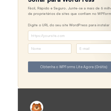
Fácil, Rápido e Seguro. Junte-se a mais de 6 mil
de proprietários de sites que confiam no WPForm
Digite o URL do seu site WordPress para instalar
N
E
o
-
m
m
e
a
Obtenha o WPForms Lite Agora (Grátis)
i
l