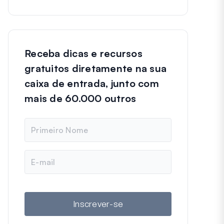
Receba dicas e recursos
gratuitos diretamente na sua
caixa de entrada, junto com
mais de 60.000 outros
N
o
m
e
E
-
m
a
i
l
Inscrever-se