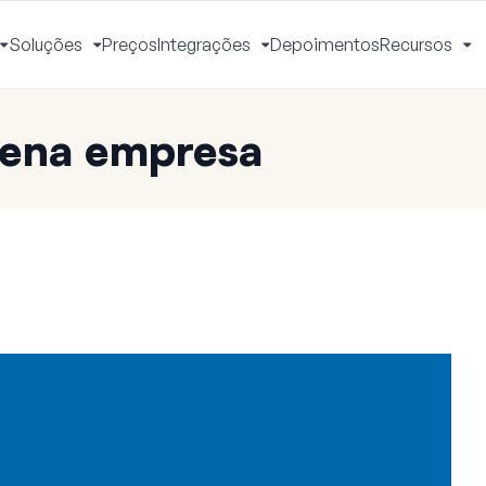
Soluções
Preços
Integrações
Depoimentos
Recursos
Alternar
Alternar
Alternar
Al
Menu
Menu
Menu
M
uena empresa