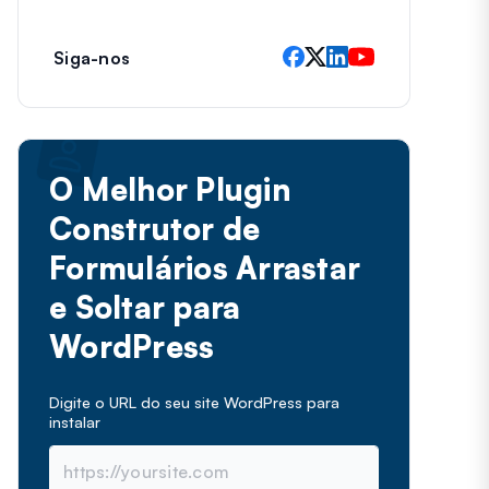
Siga-nos
O Melhor Plugin
Construtor de
Formulários Arrastar
e Soltar para
WordPress
Digite o URL do seu site WordPress para
instalar