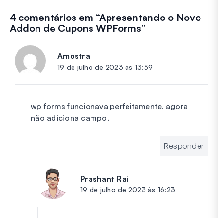
Descubra o poder oculto do WPForms com esses recursos me
Seja você um usuário experiente do WPForms ou apenas com
4 comentários em “
Apresentando o Novo
Addon de Cupons WPForms
”
Amostra
diz:
19 de julho de 2023 às 13:59
wp forms funcionava perfeitamente. agora
não adiciona campo.
Responder
Prashant Rai
diz:
19 de julho de 2023 às 16:23