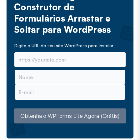
Construtor de
Formulários Arrastar e
Soltar para WordPress
Digite o URL do seu site WordPress para instalar
N
o
m
E
e
-
m
a
i
l
Obtenha o WPForms Lite Agora (Grátis)