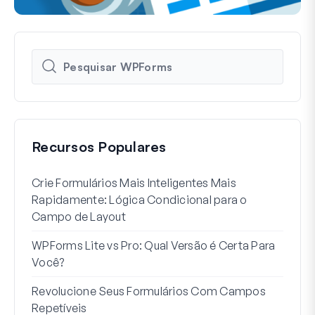
Recursos Populares
Crie Formulários Mais Inteligentes Mais
Como
Rapidamente: Lógica Condicional para o
Usuá
Campo de Layout
Int
WPForms Lite vs Pro: Qual Versão é Certa Para
Sem
Você?
7 Me
Revolucione Seus Formulários Com Campos
Lógi
Repetíveis