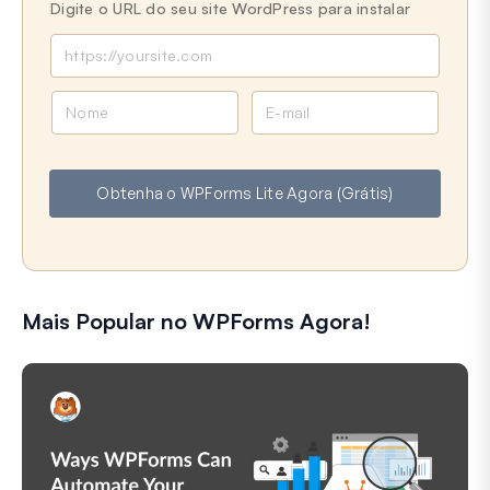
Digite o URL do seu site WordPress para instalar
N
E
o
-
m
m
e
a
Obtenha o WPForms Lite Agora (Grátis)
i
l
Mais Popular no WPForms Agora!