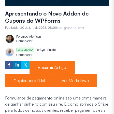
Apresentando o Novo Addon de
Cupons do WPForms
Publicado:
30 de jun. de 2023, 08:00
Divulgação do Leitor
Por
Jared Atchison
Cofundador
Por
Syed Balkhi
REVISADO
Cofundador
Resumir Artigo
Copiar para LLM
Ver Markdown
Formulários de pagamento online são uma ótima maneira
de ganhar dinheiro com seu site. E como abrimos o Stripe
para todos os nossos clientes, receber pagamentos está