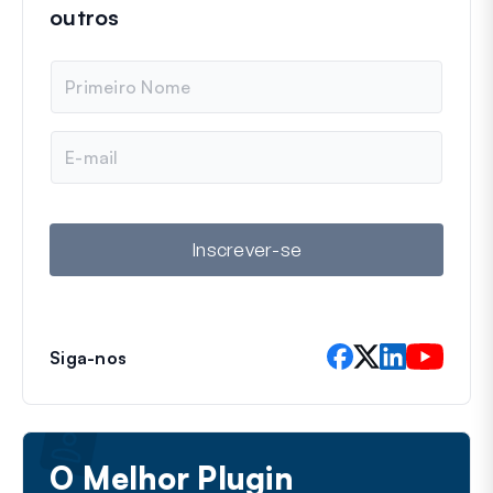
outros
N
o
m
e
E
-
m
a
i
l
Inscrever-se
Siga-nos
O Melhor Plugin