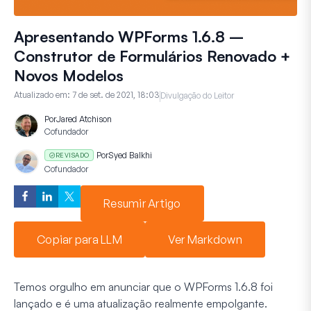
Apresentando WPForms 1.6.8 –
Construtor de Formulários Renovado +
Novos Modelos
Atualizado em:
7 de set. de 2021, 18:03
Divulgação do Leitor
Por
Jared Atchison
Cofundador
Por
Syed Balkhi
REVISADO
Cofundador
Resumir Artigo
Copiar para LLM
Ver Markdown
Temos orgulho em anunciar que o WPForms 1.6.8 foi
lançado e é uma atualização realmente empolgante.