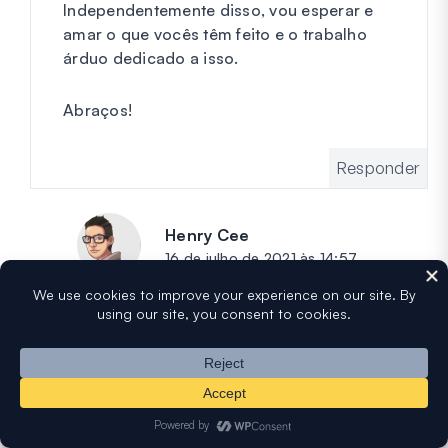
Independentemente disso, vou esperar e
amar o que vocês têm feito e o trabalho
árduo dedicado a isso.
Abraços!
Responder
Henry Cee
diz:
16 de julho de 2021 às 14:57
Agradecemos as gentis palavras,
Jamie!
Nosso plugin não é capaz de fazer
cálculos além de somas básicas no