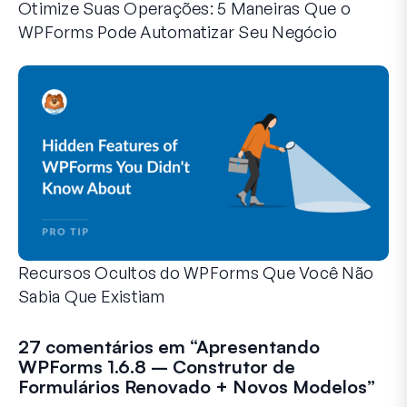
Otimize Suas Operações: 5 Maneiras Que o
WPForms Pode Automatizar Seu Negócio
O WPForms pode ajudar você a eliminar as etapas manuais
Recursos Ocultos do WPForms Que Você Não
Sabia Que Existiam
Descubra o poder oculto do WPForms com esses recursos me
Seja você um usuário experiente do WPForms ou apenas com
27 comentários em “
Apresentando
WPForms 1.6.8 – Construtor de
Formulários Renovado + Novos Modelos
”