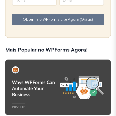
o
-
m
m
e
a
Obtenha o WPForms Lite Agora (Grátis)
i
l
Mais Popular no WPForms Agora!