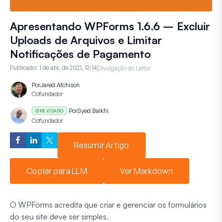
Apresentando WPForms 1.6.6 – Excluir
Uploads de Arquivos e Limitar
Notificações de Pagamento
Publicado:
1 de abr. de 2021, 12:14
Divulgação do Leitor
Por
Jared Atchison
Cofundador
Por
Syed Balkhi
REVISADO
Cofundador
Resumir Artigo
Copiar para LLM
Ver Markdown
O WPForms acredita que criar e gerenciar os formulários
do seu site deve ser simples.