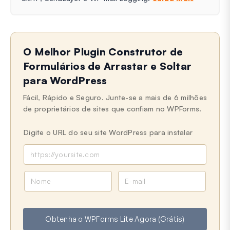
O Melhor Plugin Construtor de
Formulários de Arrastar e Soltar
para WordPress
Fácil, Rápido e Seguro. Junte-se a mais de 6 milhões
de proprietários de sites que confiam no WPForms.
Digite o URL do seu site WordPress para instalar
N
E
o
-
m
m
e
a
Obtenha o WPForms Lite Agora (Grátis)
i