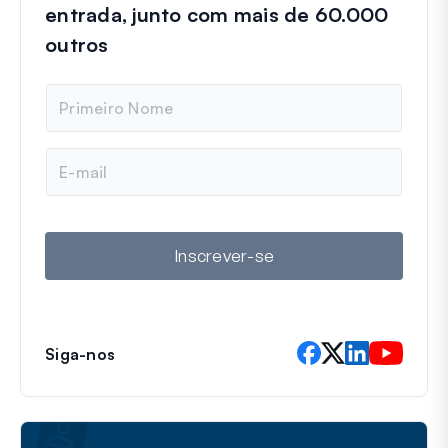
entrada, junto com mais de 60.000
outros
N
o
m
e
E
-
m
a
i
l
Inscrever-se
Siga-nos