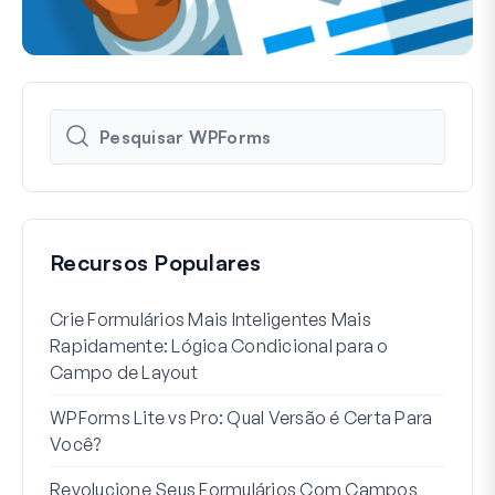
Recursos Populares
Crie Formulários Mais Inteligentes Mais
Como
Rapidamente: Lógica Condicional para o
Usuá
Campo de Layout
Int
WPForms Lite vs Pro: Qual Versão é Certa Para
Sem
Você?
7 Me
Revolucione Seus Formulários Com Campos
Lógi