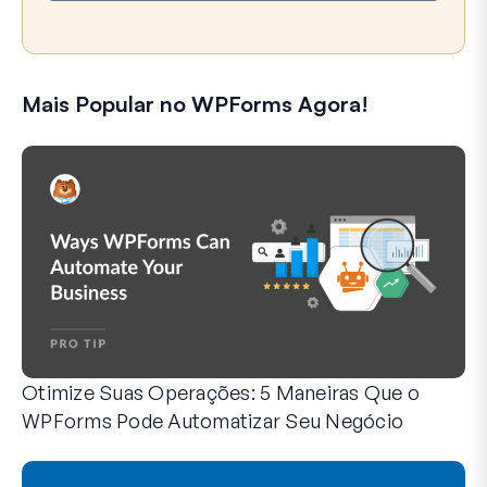
l
Mais Popular no WPForms Agora!
Otimize Suas Operações: 5 Maneiras Que o
WPForms Pode Automatizar Seu Negócio
O WPForms pode ajudar você a eliminar as etapas manuais