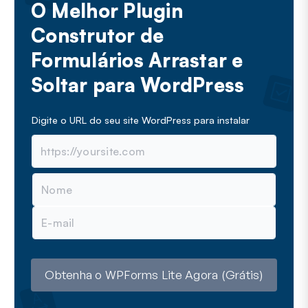
O Melhor Plugin
Construtor de
Formulários Arrastar e
Soltar para WordPress
Digite o URL do seu site WordPress para instalar
N
o
m
E
e
-
m
a
i
l
Obtenha o WPForms Lite Agora (Grátis)