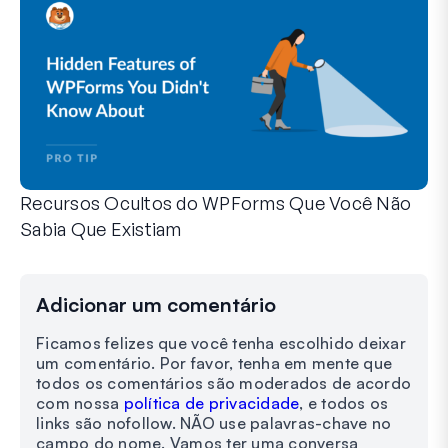
Recursos Ocultos do WPForms Que Você Não
Sabia Que Existiam
Descubra o poder oculto do WPForms com esses recursos me
Seja você um usuário experiente do WPForms ou apenas com
Adicionar um comentário
Ficamos felizes que você tenha escolhido deixar
um comentário. Por favor, tenha em mente que
todos os comentários são moderados de acordo
com nossa
política de privacidade
, e todos os
links são nofollow. NÃO use palavras-chave no
campo do nome. Vamos ter uma conversa