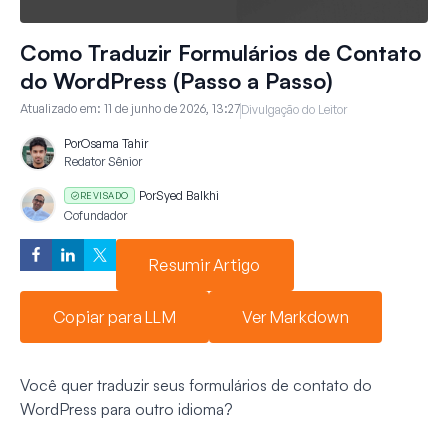
Como Traduzir Formulários de Contato
do WordPress (Passo a Passo)
Atualizado em:
11 de junho de 2026, 13:27
Divulgação do Leitor
Por
Osama Tahir
Redator Sênior
Por
Syed Balkhi
REVISADO
Cofundador
Resumir Artigo
Copiar para LLM
Ver Markdown
Você quer traduzir seus formulários de contato do
WordPress para outro idioma?