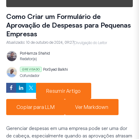
Como Criar um Formulário de
Aprovação de Despesas para Pequenas
Empresas
Atualizado:
10 de outubro de 2024, 09:27
Divulgação do Leitor
Por
Hamza Shahid
Redator(a)
Por
Syed Balkhi
REVISADO
Cofundador
Resumir Artigo
Copiar para LLM
Ver Markdown
Gerenciar despesas em uma empresa pode ser uma dor
de cabeça, especialmente quando as aprovações atrasam