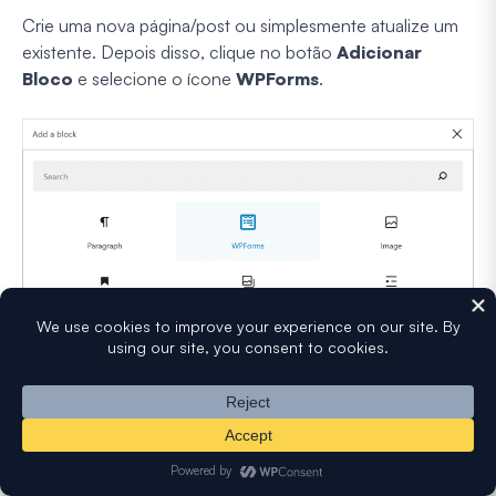
Crie uma nova página/post ou simplesmente atualize um
existente. Depois disso, clique no botão
Adicionar
Bloco
e selecione o ícone
WPForms
.
Em seguida, selecione seu formulário de pré-aprovação
de despesas no menu suspenso no widget WPForms para
anexá-lo à sua página/postagem.