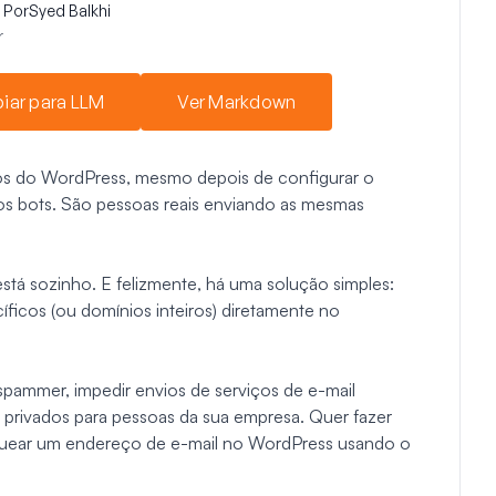
Por
Syed Balkhi
r
iar para LLM
Ver Markdown
os do WordPress, mesmo depois de configurar o
s bots. São pessoas reais enviando as mesmas
o está sozinho. E felizmente, há uma solução simples:
ficos (ou domínios inteiros) diretamente no
 spammer, impedir envios de serviços de e-mail
 privados para pessoas da sua empresa. Quer fazer
uear um endereço de e-mail no WordPress usando o