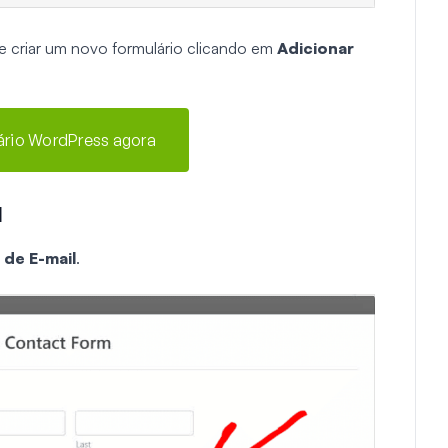
criar um novo formulário clicando em
Adicionar
lário WordPress agora
l
de E-mail
.