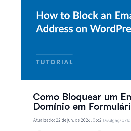
Como Bloquear um En
Domínio em Formulár
Atualizado:
22 de jun. de 2026, 06:21
Divulgação do 