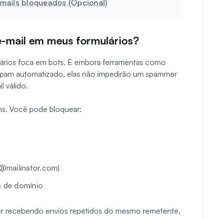
mails bloqueados (Opcional)
e-mail em meus formulários?
lários foca em bots. E embora ferramentas como
am automatizado, elas não impedirão um spammer
 válido.
ms. Você pode bloquear:
@mailinator.com)
s de domínio
iver recebendo envios repetidos do mesmo remetente,