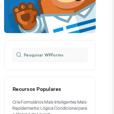
Recursos Populares
Crie Formulários Mais Inteligentes Mais
Como Criar 
Rapidamente: Lógica Condicional para
de Usuário 