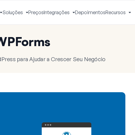
Soluções
Preços
Integrações
Depoimentos
Recursos
Alternar
Alternar
Alternar
Al
Menu
Menu
Menu
M
 WPForms
dPress para Ajudar a Crescer Seu Negócio