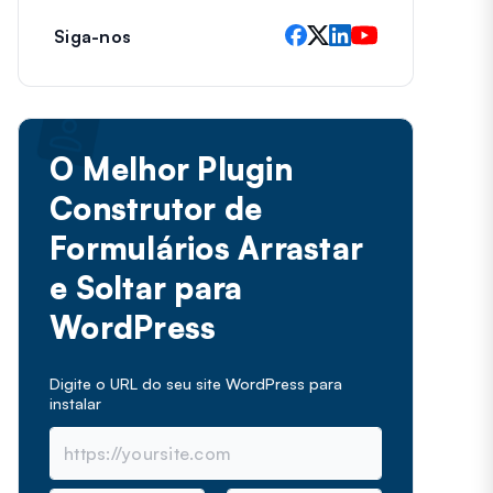
Siga-nos
O Melhor Plugin
Construtor de
Formulários Arrastar
e Soltar para
WordPress
Digite o URL do seu site WordPress para
instalar