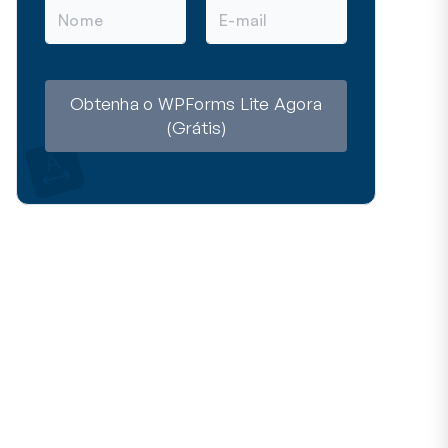
N
E
o
-
m
m
e
a
i
l
Obtenha o WPForms Lite Agora
(Grátis)