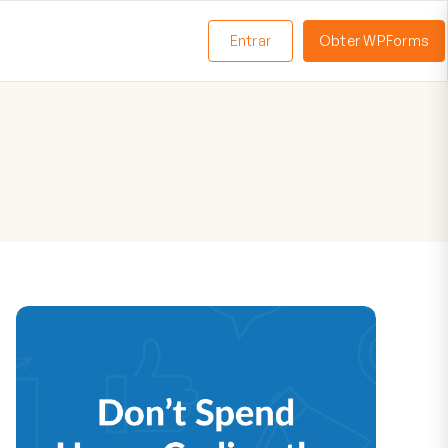
Entrar
Obter WPForms
ternar
enu