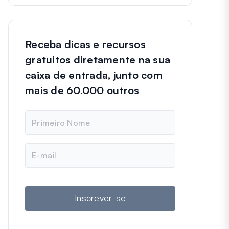
Receba dicas e recursos
gratuitos diretamente na sua
caixa de entrada, junto com
mais de 60.000 outros
N
o
m
e
E
-
m
a
i
l
Inscrever-se