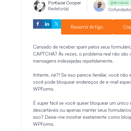
Por
Kacie Cooper
REVISADO
Redator(a)
Cofundado
Resumir Artigo
Cop
Cansado de receber spam pelos seus formulári
CAPTCHA? Às vezes, o problema real não são o
mensagens indesejadas repetidamente.
Irritante, né?! Se isso parece familiar, você nã
você pode bloquear endereços de e-mail especí
WPForms.
É super fácil se você quiser bloquear um único
descartáveis ou apenas manter seus formulários
isso? Deixe-me mostrar exatamente como bloq
WPForms.