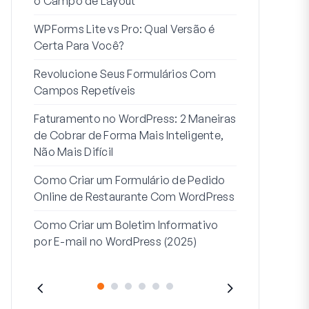
o Campo de Layout
Integração
WPForms Lite vs Pro: Qual Versão é
Conecte Se
Certa Para Você?
7 Melhores 
Revolucione Seus Formulários Com
Formulários
Campos Repetíveis
Como Inicia
Faturamento no WordPress: 2 Maneiras
Fim
de Cobrar de Forma Mais Inteligente,
Como Criar u
Não Mais Difícil
Etapas no W
Como Criar um Formulário de Pedido
Linha de End
Online de Restaurante Com WordPress
Endereço 2:
Como Criar um Boletim Informativo
(+EXEMPLO
por E-mail no WordPress (2025)