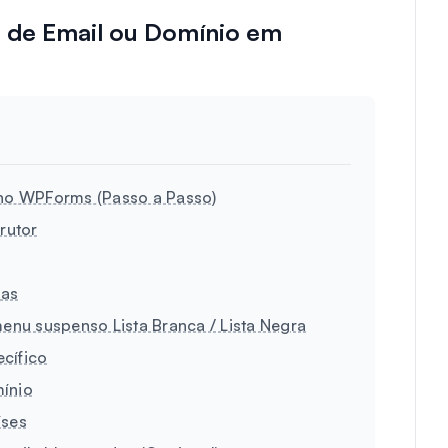
de Email ou Domínio em
no WPForms (Passo a Passo)
rutor
das
menu suspenso Lista Branca / Lista Negra
cífico
ínio
íses