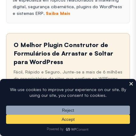
digital, segurança cibernética, plugins do WordPress
e sistemas ERP.
Saiba Mais
O Melhor Plugin Construtor de
Formulários de Arrastar e Soltar
para WordPress
Fácil, Rápido e Seguro. Junte-se a mais de 6 milhões
de proprietários de sites que confiam no WPForms.
Digite o URL do seu site WordPress para instalar
N
E
o
-
m
m