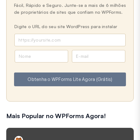
Fácil, Rápido e Seguro. Junte-se a mais de 6 milhões
de proprietários de sites que confiam no WPForms.
Digite o URL do seu site WordPress para instalar
N
E
o
-
m
m
e
a
Obtenha o WPForms Lite Agora (Grátis)
i
l
Mais Popular no WPForms Agora!