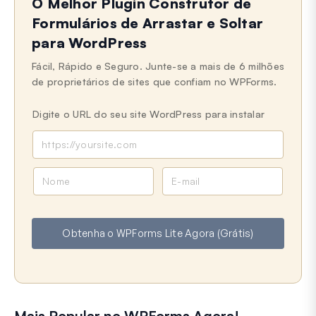
O Melhor Plugin Construtor de
Formulários de Arrastar e Soltar
para WordPress
Fácil, Rápido e Seguro. Junte-se a mais de 6 milhões
de proprietários de sites que confiam no WPForms.
Digite o URL do seu site WordPress para instalar
N
E
o
-
m
m
e
a
Obtenha o WPForms Lite Agora (Grátis)
i
l
Mais Popular no WPForms Agora!