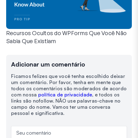
Recursos Ocultos do WPForms Que Você Não
Sabia Que Existiam
Descubra o poder oculto do WPForms com esses recursos me
Seja você um usuário experiente do WPForms ou apenas com
Adicionar um comentário
Ficamos felizes que você tenha escolhido deixar
um comentário. Por favor, tenha em mente que
todos os comentários são moderados de acordo
com nossa
política de privacidade
, e todos os
links são nofollow. NÃO use palavras-chave no
campo do nome. Vamos ter uma conversa
pessoal e significativa.
Seu comentário