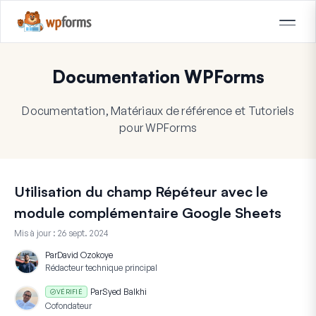
Documentation WPForms
Documentation, Matériaux de référence et Tutoriels
pour WPForms
Utilisation du champ Répéteur avec le
module complémentaire Google Sheets
Mis à jour :
26 sept. 2024
Par
David Ozokoye
Rédacteur technique principal
Par
Syed Balkhi
VÉRIFIÉ
Cofondateur