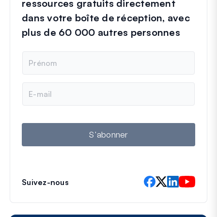
ressources gratuits directement
dans votre boîte de réception, avec
plus de 60 000 autres personnes
N
o
m
E
-
m
a
i
l
S'abonner
Suivez-nous