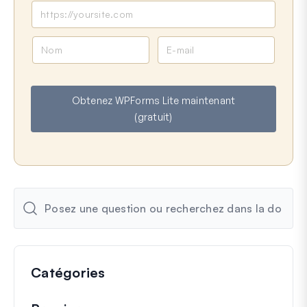
N
E
o
-
m
m
a
Obtenez WPForms Lite maintenant
i
(gratuit)
l
Catégories