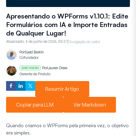
Apresentando o WPForms v1.10.1: Edite
Formulários com IA e Importe Entradas
de Qualquer Lugar!
Atualizado:
4 de junho de 2026, 05:37
Divulgação do Leitor
Por
Syed Balkhi
Cofundador
Por
Lauren Drew
REVISADO
Gerente de Produto
Resumir Artigo
Copiar para LLM
Ver Markdown
Quando criamos o WPForms pela primeira vez, o objetivo
era simples.