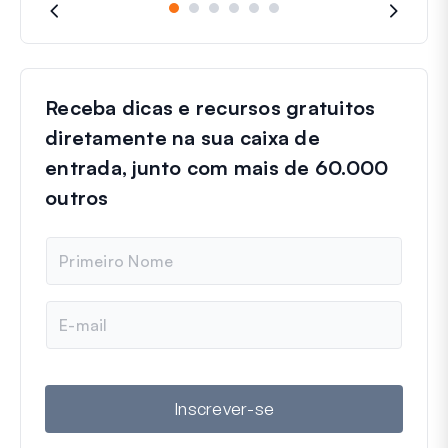
Receba dicas e recursos gratuitos
diretamente na sua caixa de
entrada, junto com mais de 60.000
outros
N
o
m
e
E
-
m
a
i
l
Inscrever-se