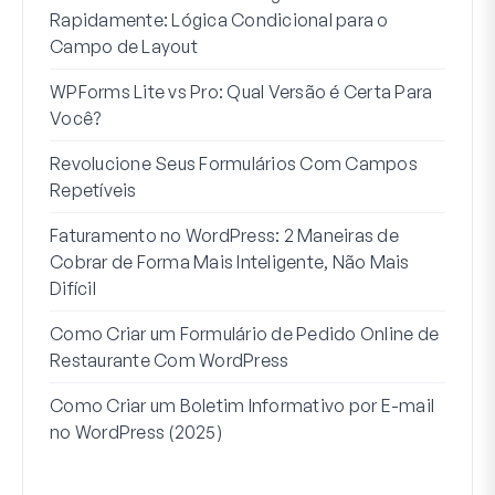
Rapidamente: Lógica Condicional para o
Usuá
Campo de Layout
Int
WPForms Lite vs Pro: Qual Versão é Certa Para
Sem
Você?
7 Me
Revolucione Seus Formulários Com Campos
Lógi
Repetíveis
Como
Faturamento no WordPress: 2 Maneiras de
Como
Cobrar de Forma Mais Inteligente, Não Mais
no W
Difícil
Linh
Como Criar um Formulário de Pedido Online de
Par
Restaurante Com WordPress
Como Criar um Boletim Informativo por E-mail
no WordPress (2025)