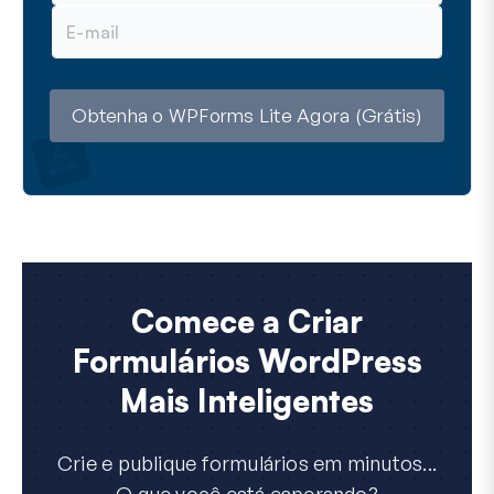
m
E
e
-
m
a
i
l
Obtenha o WPForms Lite Agora (Grátis)
Comece a Criar
Formulários WordPress
Mais Inteligentes
Crie e publique formulários em minutos...
O que você está esperando?