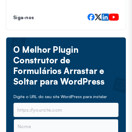
Siga-nos
O Melhor Plugin
Construtor de
Formulários Arrastar e
Soltar para WordPress
Digite o URL do seu site WordPress para instalar
N
o