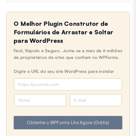
O Melhor Plugin Construtor de
Formulários de Arrastar e Soltar
para WordPress
Fácil, Rápido e Seguro. Junte-se a mais de 6 milhões
de proprietários de sites que confiam no WPForms.
Digite o URL do seu site WordPress para instalar
N
E
o
-
m
m
e
a
Obtenha o WPForms Lite Agora (Grátis)
i
l