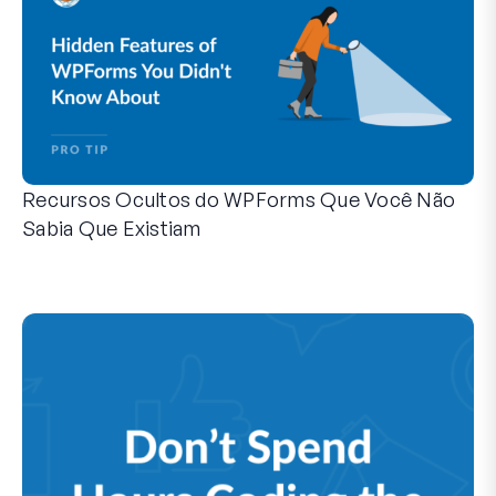
Recursos Ocultos do WPForms Que Você Não
Sabia Que Existiam
Descubra o poder oculto do WPForms com esses recursos me
Seja você um usuário experiente do WPForms ou apenas com