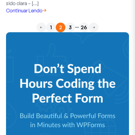
sido clara – […]
Continuar Lendo
…
1
2
3
26
Anterior
Próximo