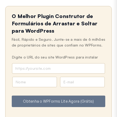
O Melhor Plugin Construtor de
Formulários de Arrastar e Soltar
para WordPress
Fácil, Rápido e Seguro. Junte-se a mais de 6 milhões
de proprietários de sites que confiam no WPForms.
Digite o URL do seu site WordPress para instalar
N
E
o
-
m
m
e
a
Obtenha o WPForms Lite Agora (Grátis)
i
l