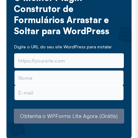
Construtor de
Formulários Arrastar e
Soltar para WordPress
Digite o URL do seu site WordPress para instalar
N
o
m
E
e
-
m
a
i
l
Obtenha o WPForms Lite Agora (Grátis)