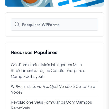
Recursos Populares
Crie Formulários Mais Inteligentes Mais
Como
Rapidamente: Lógica Condicional para o
Usuá
Campo de Layout
Int
WPForms Lite vs Pro: Qual Versão é Certa Para
Sem
Você?
7 Me
Revolucione Seus Formulários Com Campos
Lógi
Repetíveis