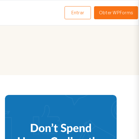
Entrar
Obter WPForms
ternar
enu