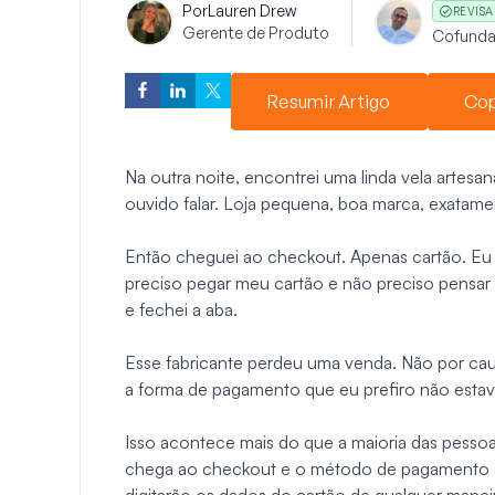
Por
Lauren Drew
REVIS
Gerente de Produto
Cofunda
Resumir Artigo
Cop
Na outra noite, encontrei uma linda vela artesa
ouvido falar. Loja pequena, boa marca, exatame
Então cheguei ao checkout. Apenas cartão. Eu 
preciso pegar meu cartão e não preciso pensar
e fechei a aba.
Esse fabricante perdeu uma venda. Não por ca
a forma de pagamento que eu prefiro não estava
Isso acontece mais do que a maioria das pessoa
chega ao checkout e o método de pagamento qu
digitarão os dados do cartão de qualquer manei