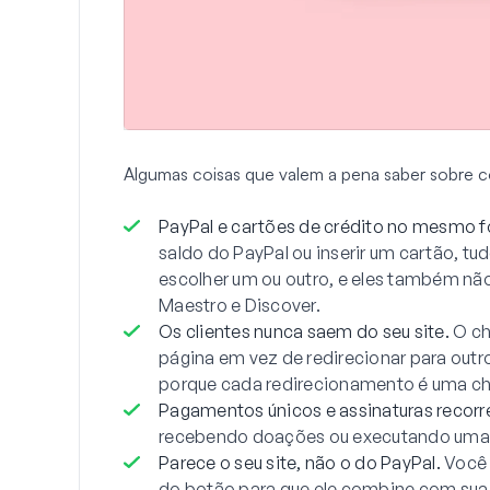
Algumas coisas que valem a pena saber sobre 
PayPal e cartões de crédito no mesmo f
saldo do PayPal ou inserir um cartão, 
escolher um ou outro, e eles também não
Maestro e Discover.
Os clientes nunca saem do seu site.
O ch
página em vez de redirecionar para outro
porque cada redirecionamento é uma cha
Pagamentos únicos e assinaturas recorr
recebendo doações ou executando uma 
Parece o seu site, não o do PayPal.
Você 
do botão para que ele combine com sua