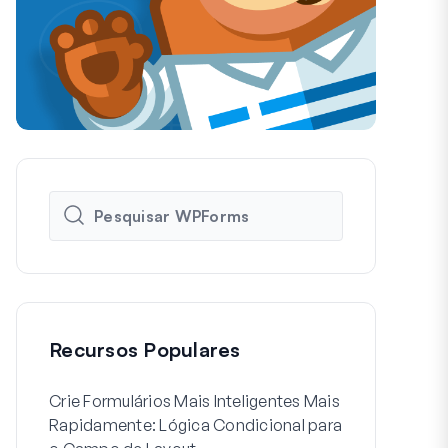
Recursos Populares
Crie Formulários Mais Inteligentes Mais
Como Criar 
Rapidamente: Lógica Condicional para
de Usuário 