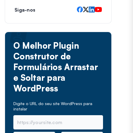
Siga-nos
O Melhor Plugin
Construtor de
Formulários Arrastar
e Soltar para
WordPress
Digite o URL do seu site WordPress para
instalar