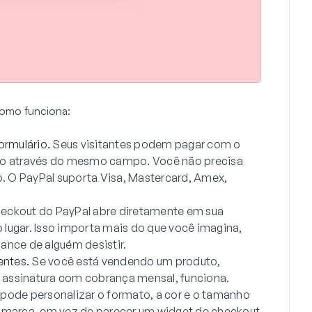
como funciona:
ormulário.
Seus visitantes podem pagar com o
tudo através do mesmo campo. Você não precisa
. O PayPal suporta Visa, Mastercard, Amex,
eckout do PayPal abre diretamente em sua
 lugar. Isso importa mais do que você imagina,
nce de alguém desistir.
entes.
Se você está vendendo um produto,
assinatura com cobrança mensal, funciona.
pode personalizar o formato, a cor e o tamanho
 marca, em vez de parecer um widget de checkout