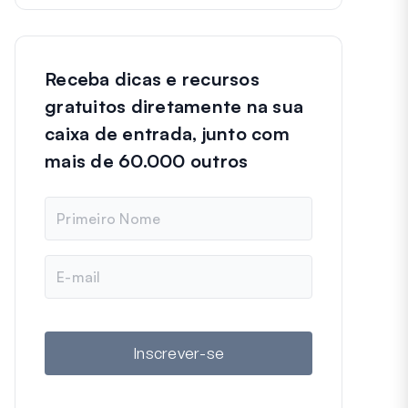
Receba dicas e recursos
gratuitos diretamente na sua
caixa de entrada, junto com
mais de 60.000 outros
N
o
m
e
E
-
m
a
i
l
Inscrever-se