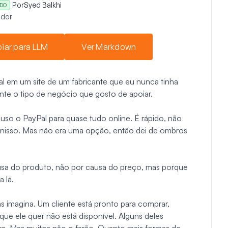
Por
Syed Balkhi
ADO
dor
iar para LLM
Ver Markdown
nal em um site de um fabricante que eu nunca tinha
nte o tipo de negócio que gosto de apoiar.
uso o PayPal para quase tudo online. É rápido, não
 nisso. Mas não era uma opção, então dei de ombros
usa do produto, não por causa do preço, mas porque
 lá.
s imagina. Um cliente está pronto para comprar,
e ele quer não está disponível. Alguns deles
ra. Mas muitos não o farão. Quanto mais formas de