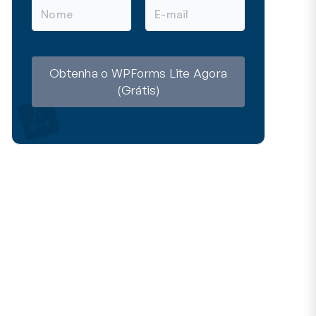
N
E
o
-
m
m
e
a
i
l
Obtenha o WPForms Lite Agora
(Grátis)