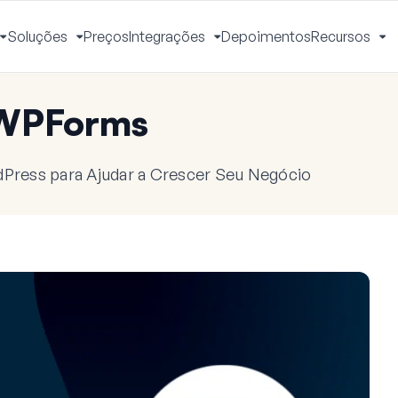
Soluções
Preços
Integrações
Depoimentos
Recursos
Alternar
Alternar
Alternar
Al
Menu
Menu
Menu
M
 WPForms
dPress para Ajudar a Crescer Seu Negócio