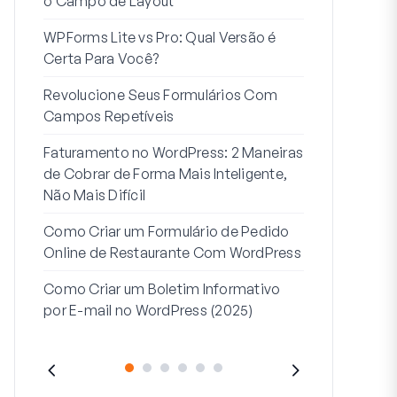
o Campo de Layout
Integração
WPForms Lite vs Pro: Qual Versão é
Conecte Se
Certa Para Você?
7 Melhores 
Revolucione Seus Formulários Com
Formulários
Campos Repetíveis
Como Inicia
Faturamento no WordPress: 2 Maneiras
Fim
de Cobrar de Forma Mais Inteligente,
Como Criar u
Não Mais Difícil
Etapas no W
Como Criar um Formulário de Pedido
Linha de End
Online de Restaurante Com WordPress
Endereço 2:
Como Criar um Boletim Informativo
(+EXEMPLO
por E-mail no WordPress (2025)