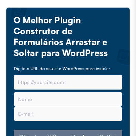
O Melhor Plugin
Construtor de
Formulários Arrastar e
Soltar para WordPress
Digite o URL do seu site WordPress para instalar
N
o
m
E
e
-
m
a
i