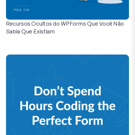
Recursos Ocultos do WPForms Que Você Não
Sabia Que Existiam
Descubra o poder oculto do WPForms com esses recursos me
Seja você um usuário experiente do WPForms ou apenas com