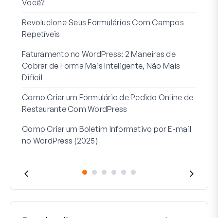
Você?
7 Me
Revolucione Seus Formulários Com Campos
Lógi
Repetíveis
Como
Faturamento no WordPress: 2 Maneiras de
Como
Cobrar de Forma Mais Inteligente, Não Mais
no W
Difícil
Linh
Como Criar um Formulário de Pedido Online de
Par
Restaurante Com WordPress
Como Criar um Boletim Informativo por E-mail
no WordPress (2025)