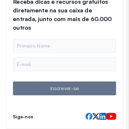
Receba dicas e recursos gratuitos
diretamente na sua caixa de
entrada, junto com mais de 60.000
outros
N
o
m
e
E
-
m
a
i
l
Inscrever-se
Siga-nos