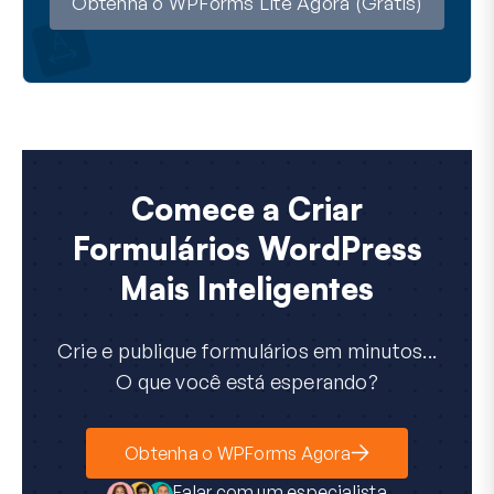
l
Obtenha o WPForms Lite Agora (Grátis)
Comece a Criar
Formulários WordPress
Mais Inteligentes
Crie e publique formulários em minutos...
O que você está esperando?
Obtenha o WPForms Agora
Falar com um especialista