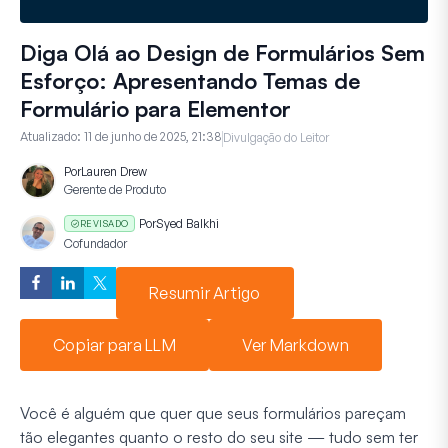
Diga Olá ao Design de Formulários Sem
Esforço: Apresentando Temas de
Formulário para Elementor
Atualizado:
11 de junho de 2025, 21:38
Divulgação do Leitor
Por
Lauren Drew
Gerente de Produto
Por
Syed Balkhi
REVISADO
Cofundador
Resumir Artigo
Copiar para LLM
Ver Markdown
Você é alguém que quer que seus formulários pareçam
tão elegantes quanto o resto do seu site — tudo sem ter