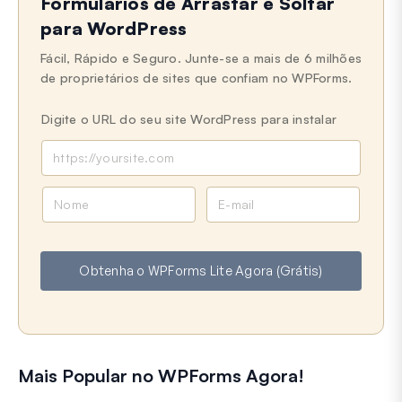
Formulários de Arrastar e Soltar
para WordPress
Fácil, Rápido e Seguro. Junte-se a mais de 6 milhões
de proprietários de sites que confiam no WPForms.
Digite o URL do seu site WordPress para instalar
N
E
o
-
m
m
e
a
Obtenha o WPForms Lite Agora (Grátis)
i
l
Mais Popular no WPForms Agora!