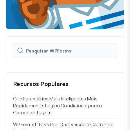
Recursos Populares
Crie Formulários Mais Inteligentes Mais
Como
Rapidamente: Lógica Condicional para o
Usuá
Campo de Layout
Int
WPForms Lite vs Pro: Qual Versão é Certa Para
Sem