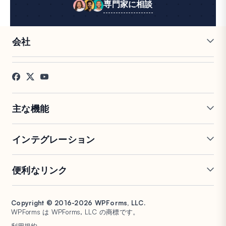
専門家に相談
会社
採用情報
アフィリエイト
お客様の声
ブログ
お問い合わせ
FTC開示
プレス
主な機能
オンラインフォームビルダー
複数ページフォーム
インテグレーション
条件付きロジック
リピーターフィールド
会話型フォーム
PDF生成
Mailchimp
Slack
便利なリンク
フォームランディングページ
投稿送信
Google Sheets
Brevo
エントリー管理
署名フォーム
Salesforce
Stripe
サポート
WP Mail SMTP
フォーム放棄
スパム保護
HubSpot
PayPal
Copyright © 2016-2026 WPForms, LLC.
ドキュメント
WPConsent
WPForms は WPForms, LLC の商標です。
フォーム通知
アンケートと投票
Google ドライブ
Square
プランと料金
Universally