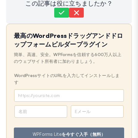
この記事は役に立ちましたか？
まだ解決しませんか？
どうすればお手伝いできますか？
最高のWordPressドラッグアンドドロ
最終更新日：2026年3月16日
ップフォームビルダープラグイン
簡単、高速、安全。WPFormsを信頼する600万人以上
のウェブサイト所有者に加わりましょう。
WordPressサイトのURLを入力してインストールしま
す
名
メ
前
ー
ル
ア
WPForms Liteを今すぐ入手（無料）
ド