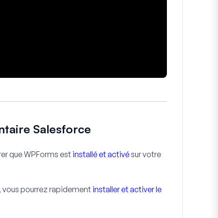
taire Salesforce
rer que WPForms est
installé et activé
sur votre
, vous pourrez rapidement
installer et activer le