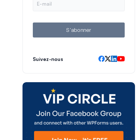
-
m
a
i
l
S'abonner
Suivez-nous