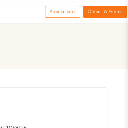
Se connecter
Obtenir WPForms
ctiver
enu
avid Ozokoye