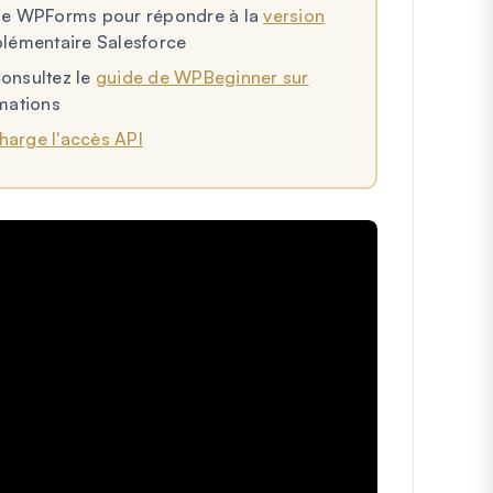
n de WPForms pour répondre à la
version
lémentaire Salesforce
Consultez le
guide de WPBeginner sur
mations
harge l'accès API