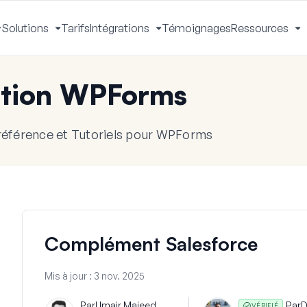
Solutions
Tarifs
Intégrations
Témoignages
Ressources
Activer
Activer
Activer
A
le
le
le
le
menu
menu
menu
m
tion WPForms
référence et Tutoriels pour WPForms
Complément Salesforce
Mis à jour :
3 nov. 2025
Par
Umair Majeed
Par
D
VÉRIFIÉ