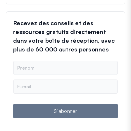
Recevez des conseils et des
ressources gratuits directement
dans votre boîte de réception, avec
plus de 60 000 autres personnes
N
o
m
E
-
m
a
i
l
S'abonner