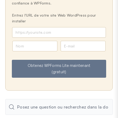
confiance à WPForms.
Entrez l'URL de votre site Web WordPress pour
installer
N
E
o
-
m
m
a
Obtenez WPForms Lite maintenant
i
(gratuit)
l