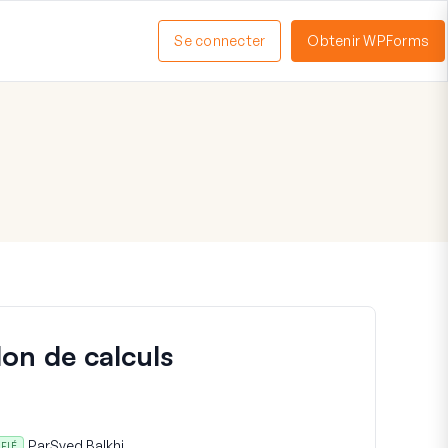
Se connecter
Obtenir WPForms
ctiver
enu
don de calculs
Par
Syed Balkhi
IFIÉ