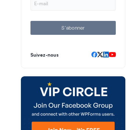
-
m
a
i
l
S'abonner
Suivez-nous