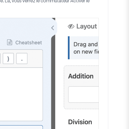
cé
. Là, vous verrez le commutateur
Activer le