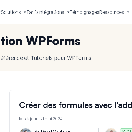
Solutions
Tarifs
Intégrations
Témoignages
Ressources
Activer
Activer
Activer
A
le
le
le
le
menu
menu
menu
m
tion WPForms
référence et Tutoriels pour WPForms
Créer des formules avec l'ad
Mis à jour :
21 mai 2024
Par
David Ozokoye
VÉR