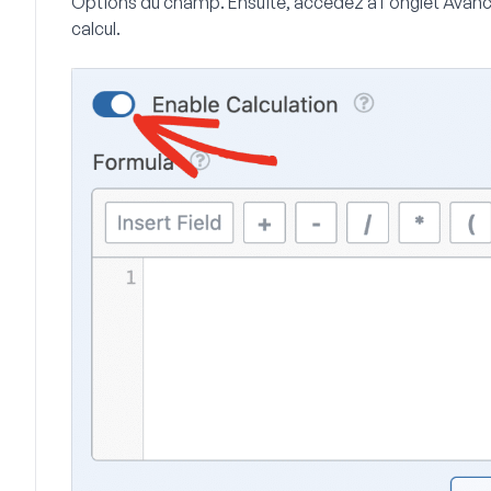
Options du champ. Ensuite, accédez à l'onglet
Avan
calcul
.