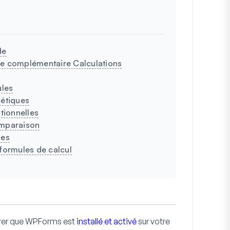
de
le complémentaire Calculations
ules
métiques
tionnelles
omparaison
ues
 formules de calcul
rer que WPForms est
installé et activé
sur votre