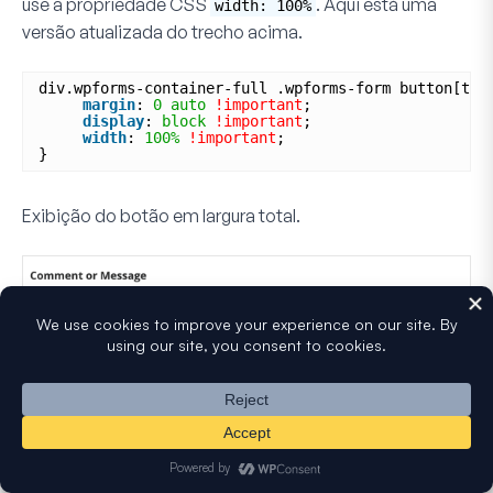
use a propriedade CSS
. Aqui está uma
width: 100%
versão atualizada do trecho acima.
div.wpforms-container-full .wpforms-form button[typ
margin
: 
0
auto
!important
;
display
: 
block
!important
;
width
: 
100%
!important
;
}
Exibição do botão em largura total.