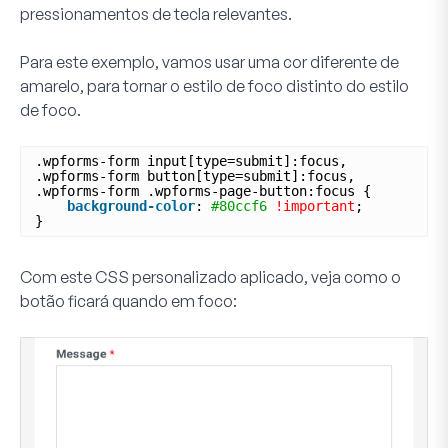
pressionamentos de tecla relevantes.
Para este exemplo, vamos usar uma cor diferente de
amarelo, para tornar o estilo de foco distinto do estilo
de foco.
.wpforms-form input[type=submit]:focus,
.wpforms-form button[type=submit]:focus,
.wpforms-form .wpforms-page-button:focus {
background-color
: 
#80ccf6
!important
;
}
Com este CSS personalizado aplicado, veja como o
botão ficará quando em foco: