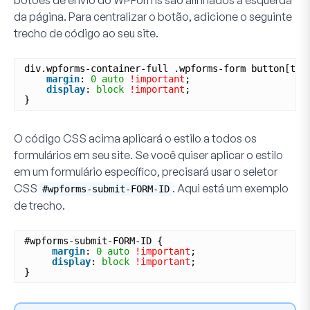
botões de envio do WPForms são alinhados à esquerda
da página. Para centralizar o botão, adicione o seguinte
trecho de código ao seu site.
div.wpforms-container-full .wpforms-form button[typ
margin
: 
0
auto
!important
;
display
: 
block
!important
;
}
O código CSS acima aplicará o estilo a todos os
formulários em seu site. Se você quiser aplicar o estilo
em um formulário específico, precisará usar o seletor
CSS
. Aqui está um exemplo
#wpforms-submit-FORM-ID
de trecho.
#wpforms-submit-FORM-ID {
margin
: 
0
auto
!important
;
display
: 
block
!important
;
}