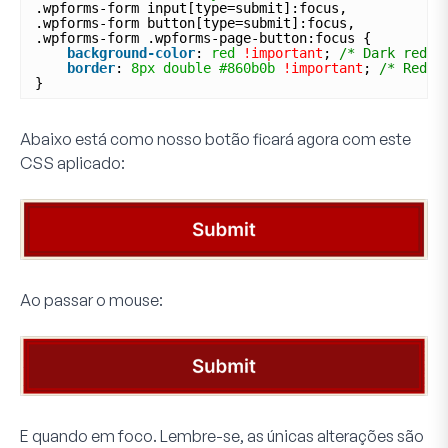
.wpforms-form input[type=submit]:focus,
.wpforms-form button[type=submit]:focus,
.wpforms-form .wpforms-page-button:focus {
background-color
: 
red
!important
; 
/* Dark red b
border
: 
8px
double
#860b0b
!important
; 
/* Red, 
}
Abaixo está como nosso botão ficará agora com este
CSS aplicado:
Ao passar o mouse:
E quando em foco. Lembre-se, as únicas alterações são