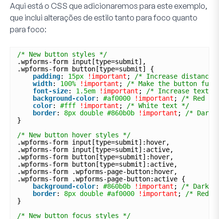
Aqui está o CSS que adicionaremos para este exemplo,
que inclui alterações de estilo tanto para foco quanto
para foco:
/* New button styles */
.wpforms-form input[type=submit],
.wpforms-form button[type=submit] {
padding
: 
15px
!important
; 
/* Increase distance 
width
: 
100%
!important
; 
/* Make the button full
font-size
: 
1.5em
!important
; 
/* Increase text s
background-color
: 
#af0000
!important
; 
/* Red ba
color
: 
#fff
!important
; 
/* White text */
border
: 
8px
double
#860b0b
!important
; 
/* Dark 
}
/* New button hover styles */
.wpforms-form input[type=submit]:hover,
.wpforms-form input[type=submit]:active,
.wpforms-form button[type=submit]:hover,
.wpforms-form button[type=submit]:active,
.wpforms-form .wpforms-page-button:hover,
.wpforms-form .wpforms-page-button:active {
background-color
: 
#860b0b
!important
; 
/* Dark r
border
: 
8px
double
#af0000
!important
; 
/* Red, 
}
/* New button focus styles */