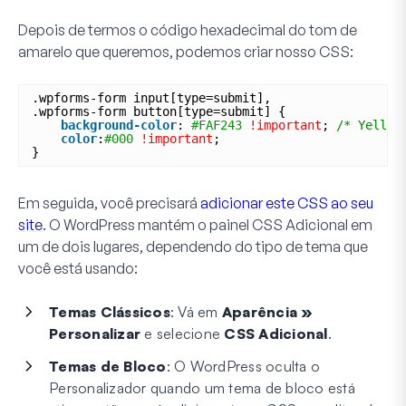
Depois de termos o código hexadecimal do tom de
amarelo que queremos, podemos criar nosso CSS:
.wpforms-form input[type=submit],
.wpforms-form button[type=submit] {
background-color
: 
#FAF243
!important
; 
/* Yellow
color
:
#000
!important
;
}
Em seguida, você precisará
adicionar este CSS ao seu
site
. O WordPress mantém o painel CSS Adicional em
um de dois lugares, dependendo do tipo de tema que
você está usando:
Temas Clássicos
: Vá em
Aparência »
Personalizar
e selecione
CSS Adicional
.
Temas de Bloco
: O WordPress oculta o
Personalizador quando um tema de bloco está