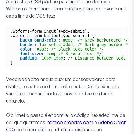
Aqui está o CSS padrão para um botão de envio
WPForms, bem como comentários para observar o que
cada linha de CSS faz:
.wpforms-form input[type=submit],
.wpforms-form button[type=submit] {
background-color
: 
#eee
; 
/* Grey background */
border
: 
1px
solid
#ddd
; 
/* Dark grey border */
color
: 
#333
; 
/* Black text color */
font-size
: 
1em
; 
/* Size of text */
padding
: 
10px
15px
; 
/* Distance between text an
}
Você pode alterar qualquer um desses valores para
estilizar o botão de forma diferente. Como exemplo,
vamos começar dando ao nosso botão um fundo
amarelo.
O primeiro passo é encontrar o código hexadecimal da
cor que queremos.
htmlcolorcodes.com
e
Adobe Color
CC
são ferramentas gratuitas úteis para isso.