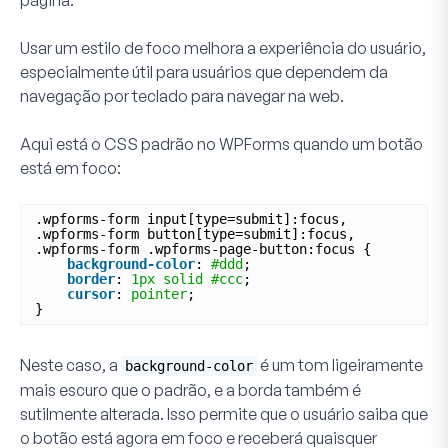
página.
Usar um estilo de foco melhora a experiência do usuário,
especialmente útil para usuários que dependem da
navegação por teclado para navegar na web.
Aqui está o CSS padrão no WPForms quando um botão
está em foco:
.wpforms-form input[type=submit]:focus,
.wpforms-form button[type=submit]:focus,
.wpforms-form .wpforms-page-button:focus {
background-color
: 
#ddd
;
border
: 
1px
solid
#ccc
;
cursor
: 
pointer
;
}
Neste caso, a
é um tom ligeiramente
background-color
mais escuro que o padrão, e a borda também é
sutilmente alterada. Isso permite que o usuário saiba que
o botão está agora em foco e receberá quaisquer