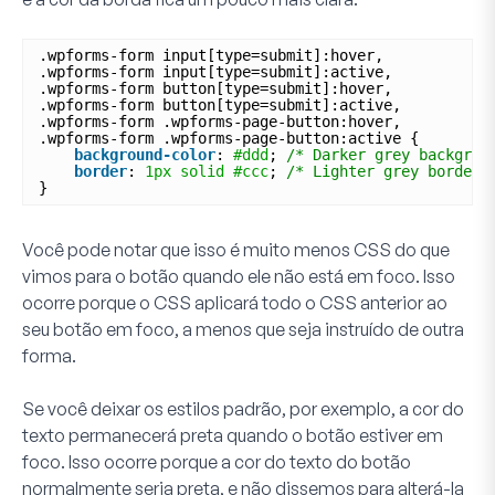
.wpforms-form input[type=submit]:hover,
.wpforms-form input[type=submit]:active,
.wpforms-form button[type=submit]:hover,
.wpforms-form button[type=submit]:active,
.wpforms-form .wpforms-page-button:hover,
.wpforms-form .wpforms-page-button:active {
background-color
: 
#ddd
; 
/* Darker grey backgrou
border
: 
1px
solid
#ccc
; 
/* Lighter grey border 
}
Você pode notar que isso é muito menos CSS do que
vimos para o botão quando ele não está em foco. Isso
ocorre porque o CSS aplicará todo o CSS anterior ao
seu botão em foco, a menos que seja instruído de outra
forma.
Se você deixar os estilos padrão, por exemplo, a cor do
texto permanecerá preta quando o botão estiver em
foco. Isso ocorre porque a cor do texto do botão
normalmente seria preta, e não dissemos para alterá-la