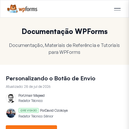
Documentação WPForms
Documentação, Materiais de Referência e Tutoriais
para WPForms
Personalizando o Botão de Envio
Atualizado:
28 de jul de 2026
Por
Umair Majeed
Redator Técnico
Por
David Ozokoye
REVISADO
Redator Técnico Sênior