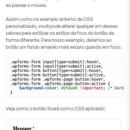
ao passar o mouse.
Assim como no exemplo anterior de CSS
personalizado, você pode alterar qualquer um desses
valores para estilizar os estilos de foco do botão de
forma diferente. Para nosso exemplo, daremos ao
botão um fundo amarelo mais escuro quando em foco.
.wpforms-form input[type=submit]:hover,
.wpforms-form input[type=submit]:active,
.wpforms-form button[type=submit]:hover,
.wpforms-form button[type=submit]:active,
.wpforms-form .wpforms-page-button:hover,
.wpforms-form .wpforms-page-button:active {
background-color
: 
#e5da00
!important
; 
/* Darker
}
Veja como o botão ficará com o CSS aplicado: