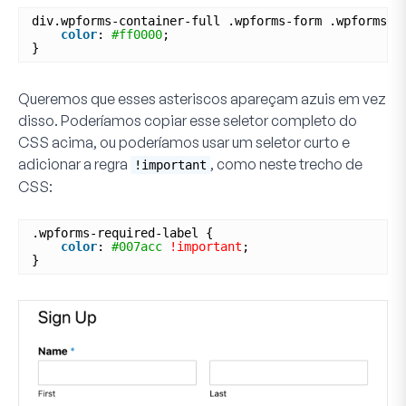
div.wpforms-container-full .wpforms-form .wpforms-r
color
: 
#ff0000
;
}
Queremos que esses asteriscos apareçam azuis em vez
disso. Poderíamos copiar esse seletor completo do
CSS acima, ou poderíamos usar um seletor curto e
adicionar a regra
, como neste trecho de
!important
CSS:
.wpforms-required-label {
color
: 
#007acc
!important
;
}