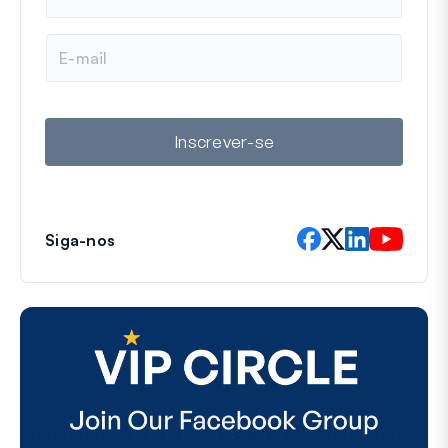
m
e
E
-
m
a
i
l
Inscrever-se
Siga-nos