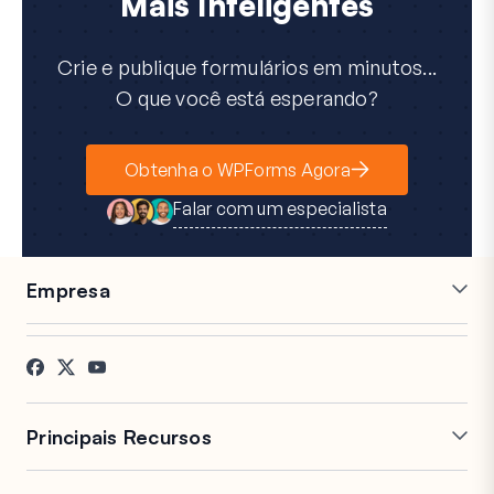
Mais Inteligentes
Crie e publique formulários em minutos...
O que você está esperando?
Obtenha o WPForms Agora
Falar com um especialista
Empresa
Carreiras
Afiliados
Depoimentos
Blog
Contato
Divulgação FTC
Imprensa
Principais Recursos
Construtor de Formulários
Formulários de Múltiplas