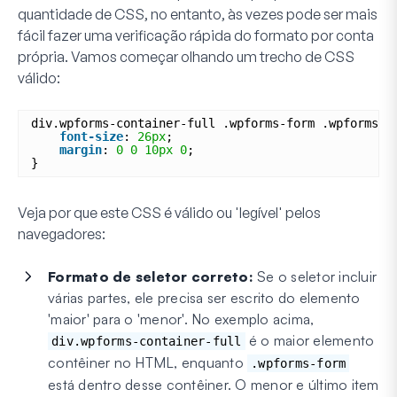
quantidade de CSS, no entanto, às vezes pode ser mais
fácil fazer uma verificação rápida do formato por conta
própria. Vamos começar olhando um trecho de CSS
válido:
div.wpforms-container-full .wpforms-form .wpforms-t
font-size
: 
26px
;
margin
: 
0
0
10px
0
;
}
Veja por que este CSS é válido ou 'legível' pelos
navegadores:
Formato de seletor correto:
Se o seletor incluir
várias partes, ele precisa ser escrito do elemento
'maior' para o 'menor'. No exemplo acima,
é o maior elemento
div.wpforms-container-full
contêiner no HTML, enquanto
.wpforms-form
está dentro desse contêiner. O menor e último item