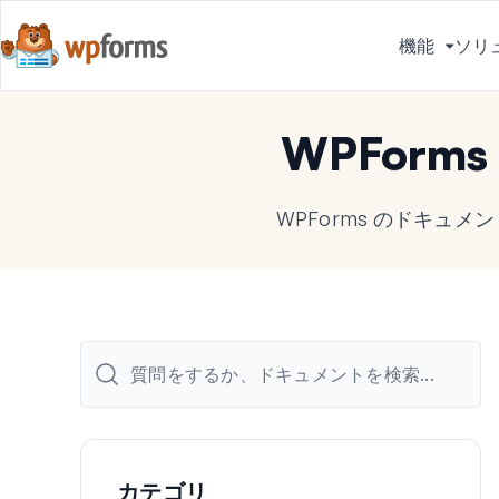
機能
ソリ
メ
ニ
ュ
WPForm
ー
を
切
WPForms のドキュ
り
替
え
る
カテゴリ