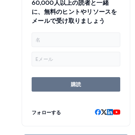
60,000人以上の読者と一緒
に、無料のヒントやリソースを
メールで受け取りましょう
名
前
メ
ー
ル
ア
ド
レ
購読
ス
フォローする