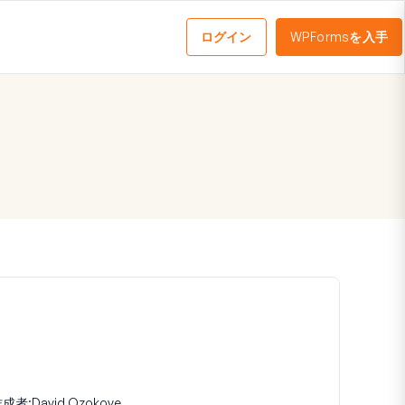
ログイン
WPFormsを入手
メ
ニ
ュ
ー
を
切
り
替
え
る
成者:
David Ozokoye