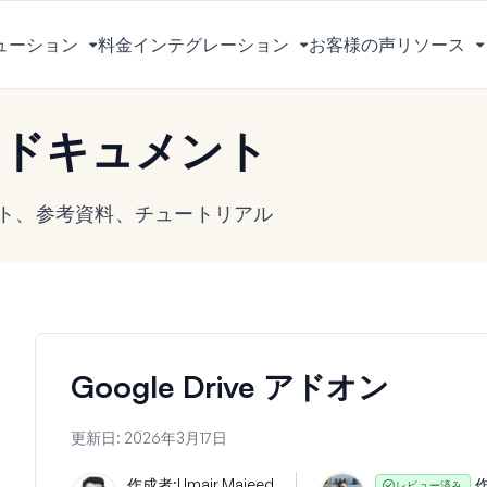
ューション
料金
インテグレーション
お客様の声
リソース
メ
メ
ニ
ニ
ュ
ュ
s ドキュメント
ー
ー
を
を
切
切
メント、参考資料、チュートリアル
り
り
替
替
え
え
る
る
Google Drive アドオン
更新日:
2026年3月17日
作成者:
Umair Majeed
作
レビュー済み