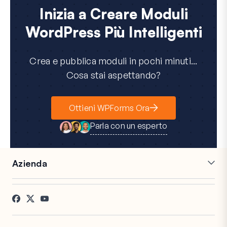
Inizia a Creare Moduli
WordPress Più Intelligenti
Crea e pubblica moduli in pochi minuti...
Cosa stai aspettando?
Ottieni WPForms Ora
Parla con un esperto
Azienda
Carriere
Affiliati
Testimonianze
Blog
Contatti
Divulgazione FTC
Stampa