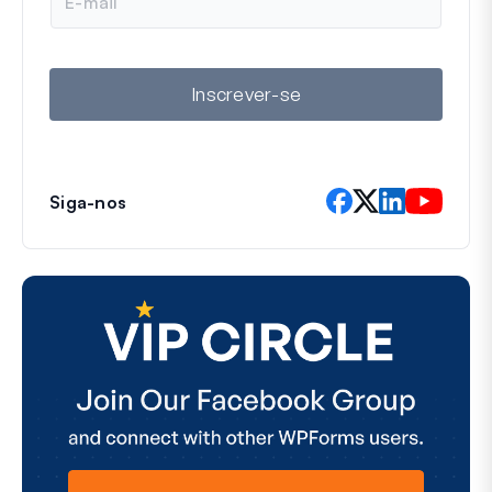
-
m
a
i
l
Inscrever-se
Siga-nos