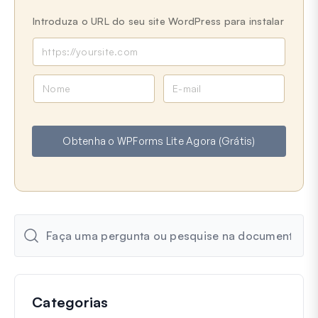
Introduza o URL do seu site WordPress para instalar
N
E
o
m
m
a
e
i
Obtenha o WPForms Lite Agora (Grátis)
l
Categorias