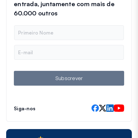
entrada, juntamente com mais de
60.000 outros
N
o
m
e
E
m
a
i
l
Subscrever
Siga-nos