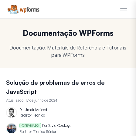
Documentação WPForms
Documentação, Materiais de Referência e Tutoriais
para WPForms
Solução de problemas de erros de
JavaScript
Atualizado:
17 de junho de 2024
Por
Umair Majeed
Redator Técnico
Por
David Ozokoye
REVISADO
Redator Técnico Sênior