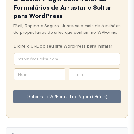
Formulários de Arrastar e Soltar
para WordPress
Fácil, Rápido e Seguro. Junte-se a mais de 6 milhões
de proprietários de sites que confiam no WPForms.
Digite o URL do seu site WordPress para instalar
N
E
o
-
m
m
e
a
Obtenha o WPForms Lite Agora (Grátis)
i
l