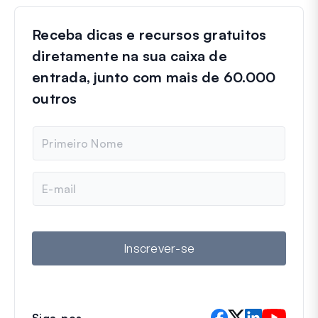
Receba dicas e recursos gratuitos
diretamente na sua caixa de
entrada, junto com mais de 60.000
outros
N
o
m
e
E
-
m
a
i
l
Inscrever-se
Siga-nos