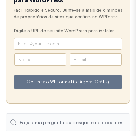
Fácil, Rápido e Seguro. Junte-se a mais de 6 milhões
de proprietários de sites que confiam no WPForms.
Digite o URL do seu site WordPress para instalar
N
E
o
-
m
m
e
a
Obtenha o WPForms Lite Agora (Grátis)
i
l