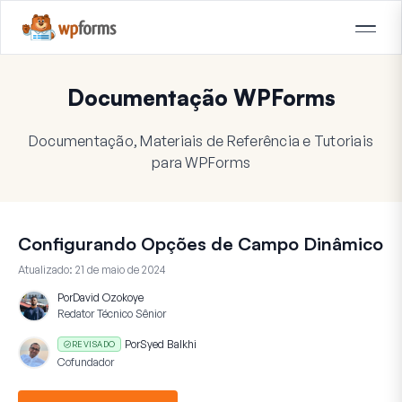
Documentação WPForms
Documentação, Materiais de Referência e Tutoriais
para WPForms
Configurando Opções de Campo Dinâmico
Atualizado:
21 de maio de 2024
Por
David Ozokoye
Redator Técnico Sênior
Por
Syed Balkhi
REVISADO
Cofundador