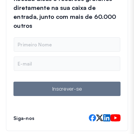
diretamente na sua caixa de
entrada, junto com mais de 60.000
outros
N
o
m
e
E
-
m
a
i
l
Inscrever-se
Siga-nos