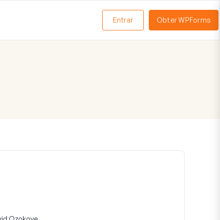
Entrar
Obter WPForms
ternar
enu
vid Ozokoye