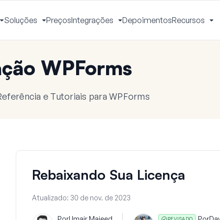
Soluções
Preços
Integrações
Depoimentos
Recursos
Alternar
Alternar
Alternar
Al
Menu
Menu
Menu
M
ação WPForms
eferência e Tutoriais para WPForms
Rebaixando Sua Licença
Atualizado:
30 de nov. de 2023
Por
Umair Majeed
Por
Da
REVISADO