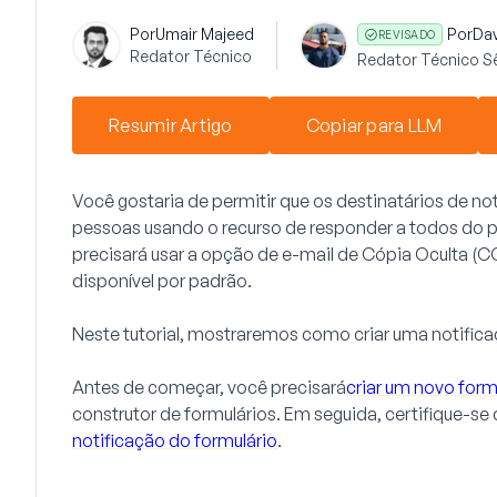
Por
Umair Majeed
Por
Da
REVISADO
Redator Técnico
Redator Técnico S
Resumir Artigo
Copiar para LLM
Você gostaria de permitir que os destinatários de n
pessoas usando o recurso de responder a todos do p
precisará usar a opção de e-mail de Cópia Oculta (C
disponível por padrão.
Neste tutorial, mostraremos como criar uma notifi
Antes de começar, você precisará
criar um novo form
construtor de formulários. Em seguida, certifique-se
notificação do formulário
.