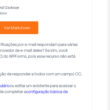
vid Ozokoye
ênior
Ver Markdown
otificações por e-mail respondam para várias
rovedor de e-mail deles? Se sim, você
C) do WPForms, pois esse recurso não está
cação de responder a todos com um campo CC.
ulário
ou editar um existente para acessar o
 de completar a
configuração básica de