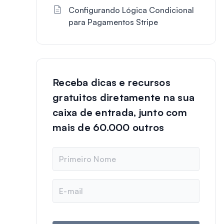
Configurando Lógica Condicional
para Pagamentos Stripe
Receba dicas e recursos
gratuitos diretamente na sua
caixa de entrada, junto com
mais de 60.000 outros
N
o
m
e
E
-
m
a
i