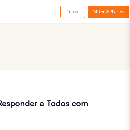
Entrar
Obter WPForms
ternar
enu
 Responder a Todos com