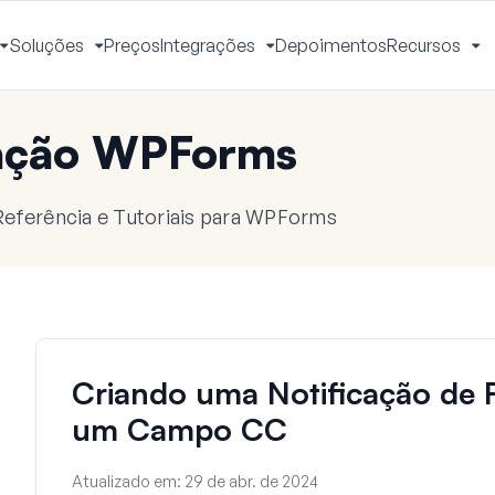
Soluções
Preços
Integrações
Depoimentos
Recursos
Alternar
Alternar
Alternar
Al
Menu
Menu
Menu
M
ação WPForms
eferência e Tutoriais para WPForms
Criando uma Notificação de
um Campo CC
Atualizado em:
29 de abr. de 2024