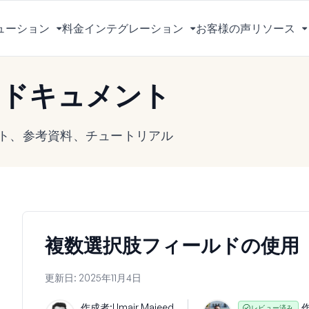
ューション
料金
インテグレーション
お客様の声
リソース
メ
メ
ニ
ニ
ュ
ュ
s ドキュメント
ー
ー
を
を
切
切
メント、参考資料、チュートリアル
り
り
替
替
え
え
る
る
複数選択肢フィールドの使用
更新日:
2025年11月4日
作成者:
Umair Majeed
作
レビュー済み