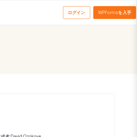
ログイン
WPFormsを入手
メ
ニ
ュ
ー
を
切
り
替
え
る
成者:
David Ozokoye