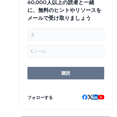
60,000人以上の読者と一緒
に、無料のヒントやリソースを
メールで受け取りましょう
名
前
メ
ー
ル
ア
ド
レ
購読
ス
フォローする