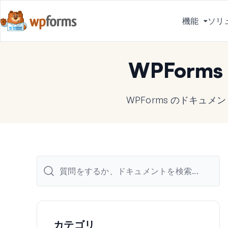
機能
ソリ
メ
ニ
ュ
WPForm
ー
を
切
WPForms のドキュ
り
替
え
る
カテゴリ