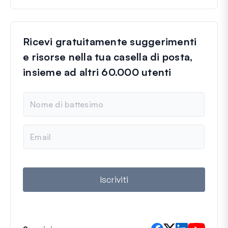
Ricevi gratuitamente suggerimenti
e risorse nella tua casella di posta,
insieme ad altri 60.000 utenti
N
o
m
e
E
m
a
i
l
Iscriviti