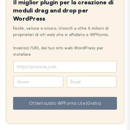
Il miglior plugin per la creazione di
Ultimo aggiornamento il 03 giugno 2025
moduli drag and drop per
WordPress
Facile, veloce e sicuro. Unisciti a oltre 6 milioni di
proprietari di siti web che si affidano a WPForms.
Inserisci l'URL del tuo sito web WordPress per
installare
N
E
o
m
m
a
e
i
Ottieni subito WPForms Lite (Gratis)
l