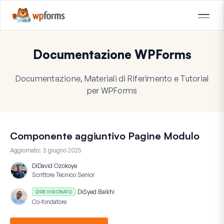
Documentazione WPForms
Documentazione, Materiali di Riferimento e Tutorial
per WPForms
Componente aggiuntivo Pagine Modulo
Aggiornato:
3 giugno 2025
Di
David Ozokoye
Scrittore Tecnico Senior
Di
Syed Balkhi
REVISIONATO
Co-fondatore