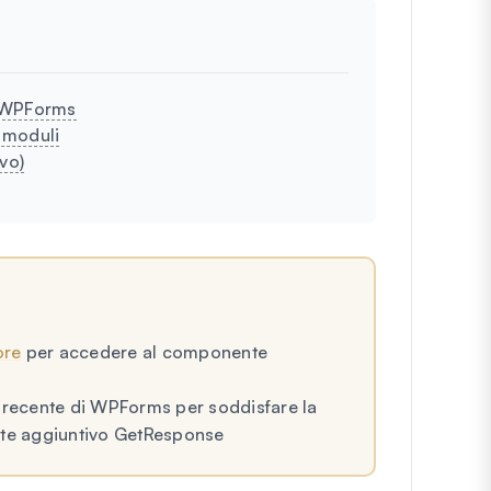
a WPForms
 moduli
ivo)
ore
per accedere al componente
iù recente di WPForms per soddisfare la
te aggiuntivo GetResponse