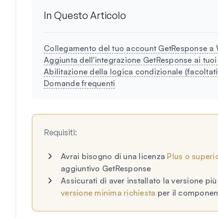
In Questo Articolo
Collegamento del tuo account GetResponse 
Aggiunta dell'integrazione GetResponse ai tuoi
Abilitazione della logica condizionale (facoltat
Domande frequenti
Requisiti:
Avrai bisogno di una licenza
Plus o superi
aggiuntivo GetResponse
Assicurati di aver installato la versione p
versione minima richiesta
per il componen