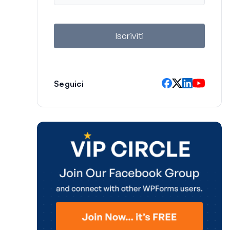
a
i
l
Iscriviti
Seguici