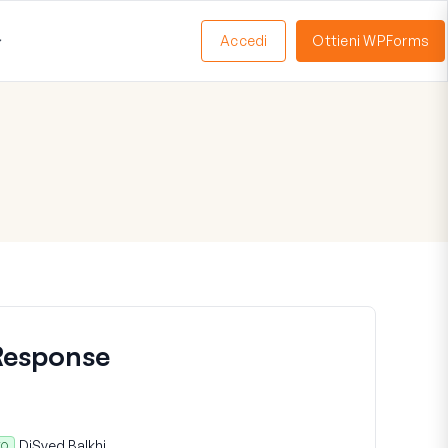
Accedi
Ottieni WPForms
Apri
Menu
Response
Di
Syed Balkhi
TO