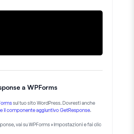
esponse a WPForms
PForms
sul tuo sito WordPress. Dovresti anche
vare il componente aggiuntivo GetResponse
.
sponse, vai su
WPForms » Impostazioni
e fai clic