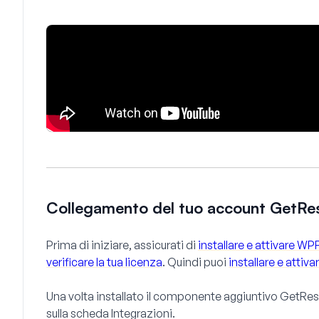
Collegamento del tuo account GetR
Prima di iniziare, assicurati di
installare e attivare W
verificare la tua licenza
. Quindi puoi
installare e atti
Una volta installato il componente aggiuntivo GetRe
sulla scheda
Integrazioni
.