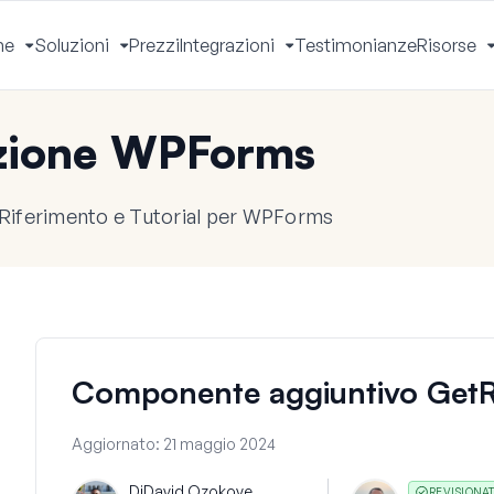
he
Soluzioni
Prezzi
Integrazioni
Testimonianze
Risorse
Apri
Apri
Apri
Menu
Menu
Menu
zione WPForms
 Riferimento e Tutorial per WPForms
Componente aggiuntivo Get
Aggiornato:
21 maggio 2024
Di
David Ozokoye
REVISIONA