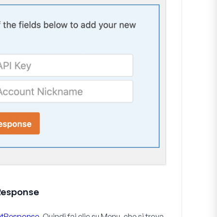
tResponse
GetResponse
. Quindi fai clic su
Menu
, che si trova