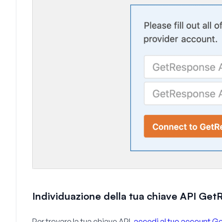
Individuazione della tua chiave API Ge
Per trovare la tua chiave API,
accedi al tuo account 