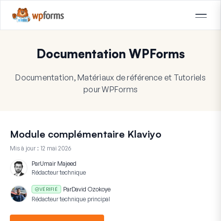
Documentation WPForms
Documentation, Matériaux de référence et Tutoriels
pour WPForms
Module complémentaire Klaviyo
Mis à jour :
12 mai 2026
Par
Umair Majeed
Rédacteur technique
Par
David Ozokoye
VÉRIFIÉ
Rédacteur technique principal