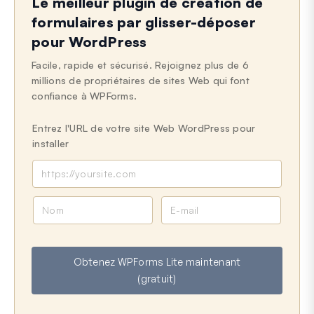
Le meilleur plugin de création de
Dernière mise à jour le 12 mai 2026
formulaires par glisser-déposer
pour WordPress
Facile, rapide et sécurisé. Rejoignez plus de 6
millions de propriétaires de sites Web qui font
confiance à WPForms.
Entrez l'URL de votre site Web WordPress pour
installer
N
E
o
-
m
m
a
Obtenez WPForms Lite maintenant
i
(gratuit)
l