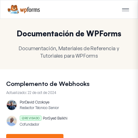
Documentación de WPForms
Documentación, Materiales de Referencia y
Tutoriales para WPForms
Complemento de Webhooks
Actualizado:
22 de oct de 2024
Por
David Ozokoye
Redactor Técnico Senior
Por
Syed Balkhi
REVISADO
Cofundador