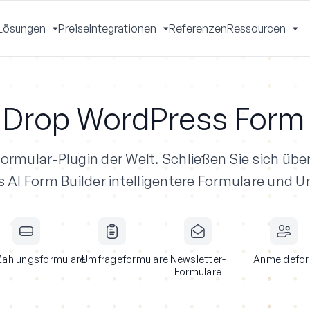
Lösungen
Preise
Integrationen
Referenzen
Ressourcen
Menü
Menü
Menü
Me
mschalten
umschalten
umschalten
um
 Drop WordPress Form 
ormular-Plugin der Welt.
Schließen Sie sich über
I Form Builder intelligentere Formulare und U
Zahlungsformulare
Umfrageformulare
Newsletter-
Anmeldefor
Formulare