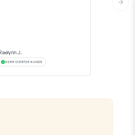
Raelynn J.
Hinara
VERIFIZIERTER KUNDE
VERIFIZIERT