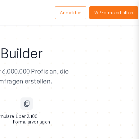
Anmelden
WPForms erhalten
nü
schalten
Builder
 6.000.000 Profis an
, die
mfragen erstellen.
mulare
Über 2.100
Formularvorlagen