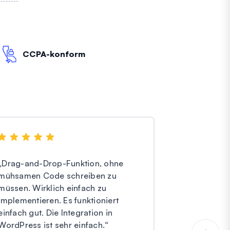
CCPA-konform
„
Drag-and-Drop-Funktion, ohne
„
Ich habe ni
mühsamen Code schreiben zu
Forms. Sie h
müssen. Wirklich einfach zu
und effektiv
implementieren. Es funktioniert
Kundenservi
einfach gut. Die Integration in
Ich bin ungl
WordPress ist sehr einfach.
“