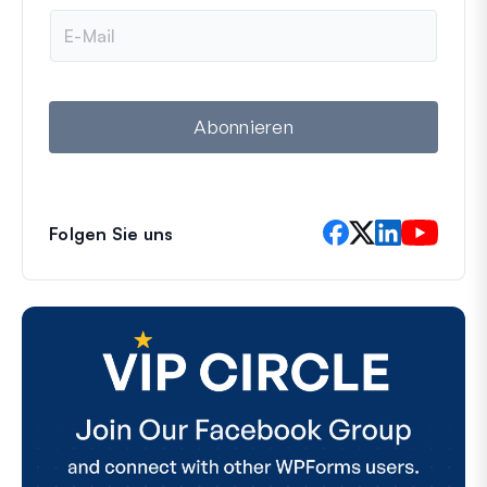
e
E
-
M
a
i
l
Abonnieren
Folgen Sie uns