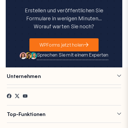
Erstellen und veröffentlichen Sie
Formulare in wenigen Minuten...
Worauf warten Sie noch?
WPForms jetzt holen
Sprechen Sie mit einem Experten
Unternehmen
Karriere
Partner
Referenzen
Blog
Kontakt
FTC-Offenlegung
Presse
Top-Funktionen
Online-Formularersteller
Wiederholungsfelder