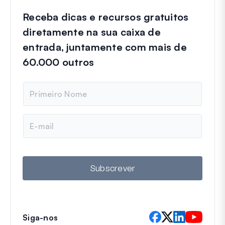
Receba dicas e recursos gratuitos
diretamente na sua caixa de
entrada, juntamente com mais de
60.000 outros
N
o
m
e
E
m
a
i
l
Subscrever
Siga-nos