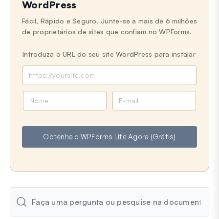
WordPress
Fácil, Rápido e Seguro. Junte-se a mais de 6 milhões
de proprietários de sites que confiam no WPForms.
Introduza o URL do seu site WordPress para instalar
N
E
o
m
m
a
e
i
Obtenha o WPForms Lite Agora (Grátis)
l