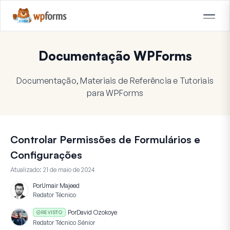
Documentação WPForms
Documentação, Materiais de Referência e Tutoriais
para WPForms
Controlar Permissões de Formulários e
Configurações
Atualizado:
21 de maio de 2024
Por
Umair Majeed
Redator Técnico
Por
David Ozokoye
REVISTO
Redator Técnico Sénior